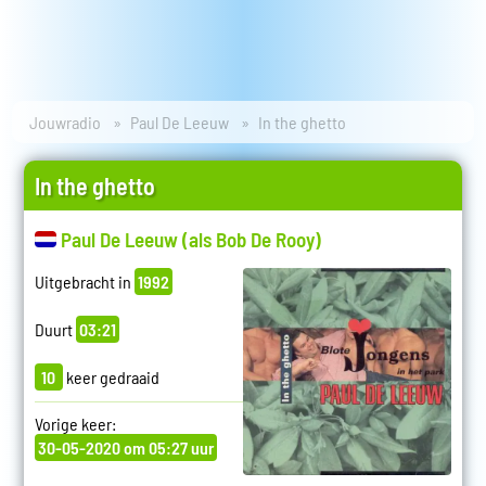
Jouwradio
Paul De Leeuw
In the ghetto
In the ghetto
Paul De Leeuw (als Bob De Rooy)
Uitgebracht in
1992
Duurt
03:21
10
keer gedraaid
Vorige keer:
30-05-2020 om 05:27 uur