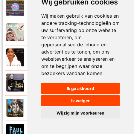
Wij gebruiken cookies
Paul De Leeuw en Adje
2006
Katinka
Wij maken gebruik van cookies en
andere tracking-technologieën om
Paul De Leeuw
uw surfervaring op onze website
2008
Kerstmis
te verbeteren, om
gepersonaliseerde inhoud en
advertenties te tonen, om ons
Ruth Jacott en Paul De Leeuw
1997
websiteverkeer te analyseren en
Kijk niet uit
om te begrijpen waar onze
bezoekers vandaan komen.
Paul De Leeuw
1997
KL 204 (Als ik God was)
Ik ga akkoord
Ik weiger
Paul De Leeuw
1991
Knuffellied
Wijzig mijn voorkeuren
Paul De Leeuw
2012