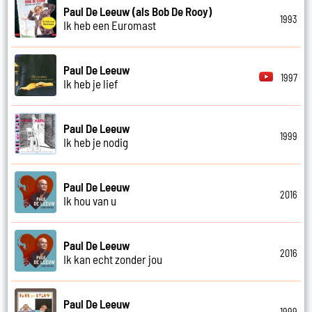
Paul De Leeuw (als Bob De Rooy)
1993
Ik heb een Euromast
Paul De Leeuw
1997
Ik heb je lief
Paul De Leeuw
1999
Ik heb je nodig
Paul De Leeuw
2016
Ik hou van u
Paul De Leeuw
2016
Ik kan echt zonder jou
Paul De Leeuw
1999