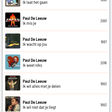
Ik laat het gaan
Paul De Leeuw
2001
Ik mis je
Paul De Leeuw
1997
Ik wacht op jou
Paul De Leeuw
2016
Ik weet niks
Paul De Leeuw
1993
Ik wil alles met je delen
Paul De Leeuw
1993
Ik wil niet dat je liegt