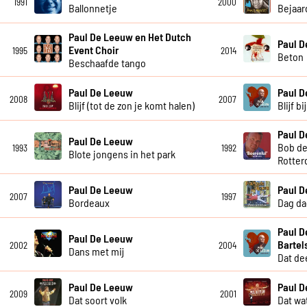
1991
2000
Ballonnetje
Bejaar
Paul De Leeuw en Het Dutch
Paul 
Event Choir
1995
2014
Beton
Beschaafde tango
Paul De Leeuw
Paul 
2008
2007
Blijf (tot de zon je komt halen)
Blijf b
Paul 
Paul De Leeuw
Bob de
1993
1992
Blote jongens in het park
Rotter
Paul De Leeuw
Paul 
2007
1997
Bordeaux
Dag da
Paul D
Paul De Leeuw
Bartel
2002
2004
Dans met mij
Dat dee
Paul De Leeuw
Paul 
2009
2001
Dat soort volk
Dat wat