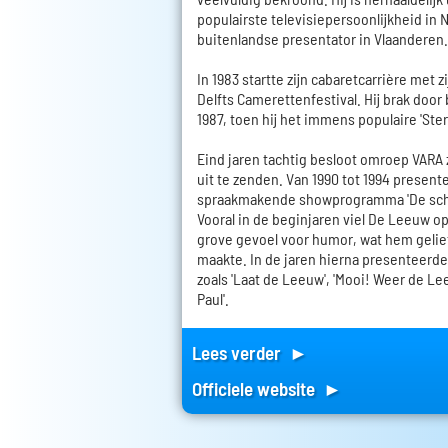
populairste televisiepersoonlijkheid in 
buitenlandse presentator in Vlaanderen.
In 1983 startte zijn cabaretcarrière met 
Delfts Camerettenfestival. Hij brak door b
1987, toen hij het immens populaire 'Ste
Eind jaren tachtig besloot omroep VARA 
uit te zenden. Van 1990 tot 1994 presente
spraakmakende showprogramma 'De sch
Vooral in de beginjaren viel De Leeuw o
grove gevoel voor humor, wat hem gelie
maakte. In de jaren hierna presenteerde
zoals 'Laat de Leeuw', 'Mooi! Weer de Le
Paul'.
Lees verder ►
Officiele website ►