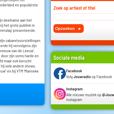
Nederland en populairste
Zoek op artiest of titel
zijn deelname aan het
ij het grote publiek in
rrenslag' presenteerde.
zijn cabaretvoorstellingen
erde hij vervolgens zijn
reeuw van de Leeuw'.
p door zijn soms harde en
Sociale media
fd maar ook berucht
 hij vele andere shows,
Facebook
euw'' en bij VTM 'Manneke
Volg
Jouwradio
op Facebook
Instagram
Alle nieuwe muziek op
@Jouw
Instagram