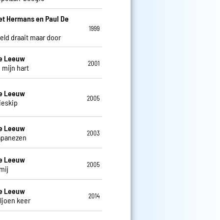
et Hermans en Paul De
w
1999
eld draait maar door
De Leeuw
2001
 mijn hart
De Leeuw
2005
ieskip
De Leeuw
2003
apanezen
De Leeuw
2005
mij
De Leeuw
2014
ljoen keer