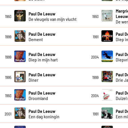
Margri
Paul De Leeuw
Leeu
1993
1993
De vleugels van mijn vlucht
De wer
Paul De Leeuw
Paul 
1999
1991
Dement
Diep in
Paul De Leeuw
Paul 
1999
2004
Diep in mijn hart
Diepvr
Paul De Leeuw
Paul 
1995
1999
Diner
Drie J
Paul De Leeuw
Paul 
1993
2004
Droomland
Duizel 
Paul De Leeuw
Paul 
2001
1991
Een dag koningin
Een mi