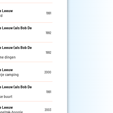
De Leeuw
1991
id
e Leeuw (als Bob De
1992
e Leeuw (als Bob De
1992
ine dingen
De Leeuw
2000
nje camping
e Leeuw (als Bob De
1991
se buurt
De Leeuw
2003
ppelzak-boogie