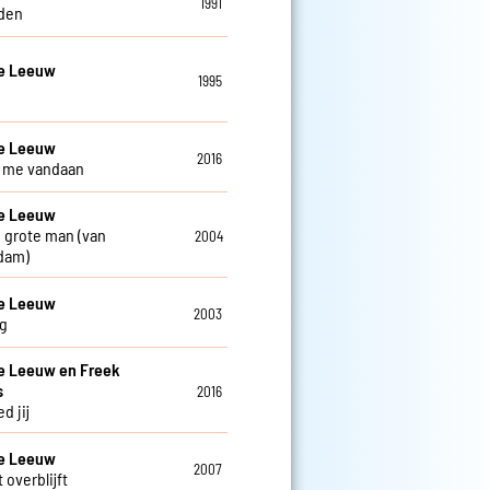
1991
den
De Leeuw
1995
De Leeuw
2016
ij me vandaan
De Leeuw
 grote man (van
2004
dam)
De Leeuw
2003
g
e Leeuw en Freek
s
2016
d jij
De Leeuw
2007
 overblijft