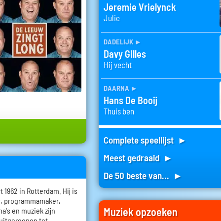
Jeremie Vrielynck
Julie
dadelijk
►
Davy Gilles
Hij vecht
daarna
►
Hans De Booij
Thuis ben
Complete speellijst ►
Meest gedraaid ►
De 50 beste van... ►
1962 in Rotterdam. Hij is
er, programmamaker,
Muziek opzoeken
a's en muziek zijn
 uitgeroepen tot