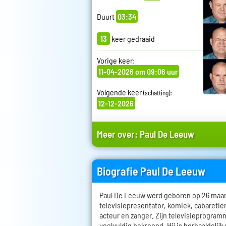
Duurt
03:34
13
keer gedraaid
Vorige keer:
11-04-2026 om 09:06 uur
Volgende keer
:
(schatting)
12-12-2026
Meer over:
Paul De Leeuw
Biografie Paul De Leeuw
Paul De Leeuw werd geboren op 26 maart 
televisiepresentator, komiek, cabareti
acteur en zanger. Zijn televisieprogramm
veelvuldig bekroond. Hij is herhaaldelijk