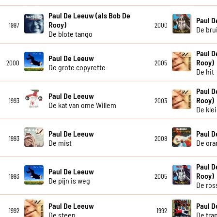
Paul De Leeuw (als Bob De
Paul 
Rooy)
1997
2000
De bru
De blote tango
Paul D
Paul De Leeuw
Rooy)
2000
2005
De grote copyrette
De hit
Paul D
Paul De Leeuw
Rooy)
1993
2003
De kat van ome Willem
De kle
Paul De Leeuw
Paul 
1993
2008
De mist
De ora
Paul D
Paul De Leeuw
Rooy)
1993
2005
De pijn is weg
De ros
Paul De Leeuw
Paul 
1992
1992
De steen
De tra