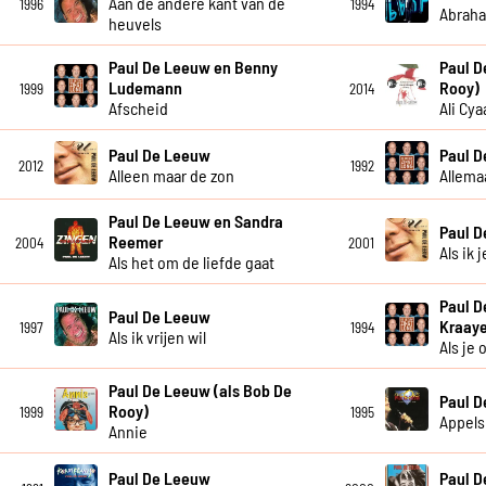
Aan de andere kant van de
1996
1994
Abrah
heuvels
Paul De Leeuw en Benny
Paul D
Ludemann
Rooy)
1999
2014
Afscheid
Ali Cya
Paul De Leeuw
Paul 
2012
1992
Alleen maar de zon
Allema
Paul De Leeuw en Sandra
Paul 
Reemer
2004
2001
Als ik 
Als het om de liefde gaat
Paul D
Paul De Leeuw
Kraay
1997
1994
Als ik vrijen wil
Als je
Paul De Leeuw (als Bob De
Paul 
Rooy)
1999
1995
Appels
Annie
Paul De Leeuw
Paul 