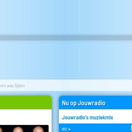
ven was lijden
Nu op Jouwradio
Jouwradio's muziekmix
nu
►