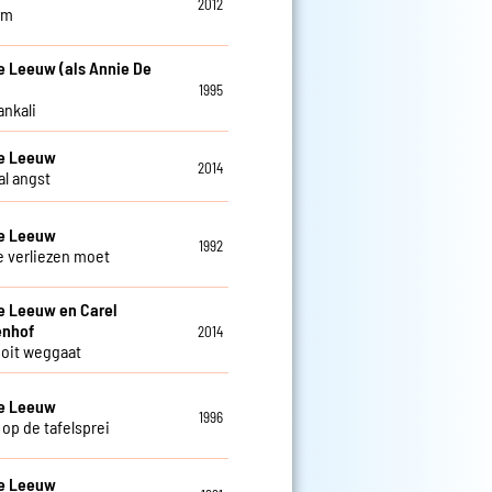
2012
am
e Leeuw (als Annie De
1995
ankali
De Leeuw
2014
al angst
De Leeuw
1992
je verliezen moet
e Leeuw en Carel
enhof
2014
 ooit weggaat
De Leeuw
1996
 op de tafelsprei
De Leeuw