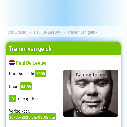
Jouwradio
Paul De Leeuw
Tranen van geluk
Tranen van geluk
Paul De Leeuw
Uitgebracht in
2008
Duurt
03:44
9
keer gedraaid
Vorige keer:
16-05-2026 om 09:02 uur