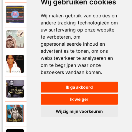
Wij gebruiken cookies
Paul De Leeuw en Adje
Wij maken gebruik van cookies en
2006
Katinka
andere tracking-technologieën om
uw surfervaring op onze website
Paul De Leeuw
te verbeteren, om
2008
Kerstmis
gepersonaliseerde inhoud en
advertenties te tonen, om ons
websiteverkeer te analyseren en
Ruth Jacott en Paul De Leeuw
om te begrijpen waar onze
1997
Kijk niet uit
bezoekers vandaan komen.
Paul De Leeuw
Ik ga akkoord
1997
KL 204 (Als ik God was)
Ik weiger
Paul De Leeuw
Wijzig mijn voorkeuren
1991
Knuffellied