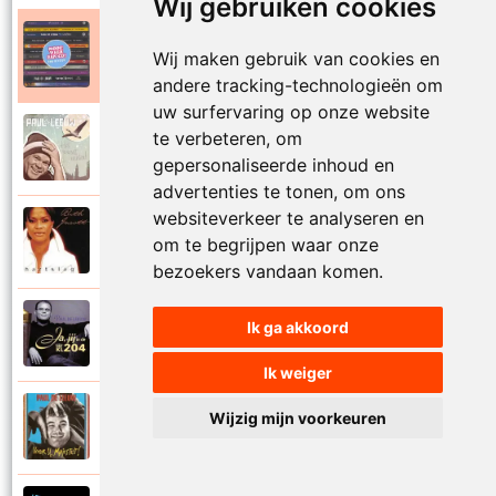
Wij gebruiken cookies
Paul De Leeuw en Adje
Wij maken gebruik van cookies en
2006
Katinka
andere tracking-technologieën om
uw surfervaring op onze website
Paul De Leeuw
te verbeteren, om
2008
Kerstmis
gepersonaliseerde inhoud en
advertenties te tonen, om ons
websiteverkeer te analyseren en
Ruth Jacott en Paul De Leeuw
om te begrijpen waar onze
1997
Kijk niet uit
bezoekers vandaan komen.
Paul De Leeuw
Ik ga akkoord
1997
KL 204 (Als ik God was)
Ik weiger
Paul De Leeuw
Wijzig mijn voorkeuren
1991
Knuffellied