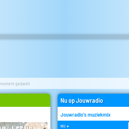
moment gedacht
Nu op Jouwradio
Jouwradio's muziekmix
nu
►