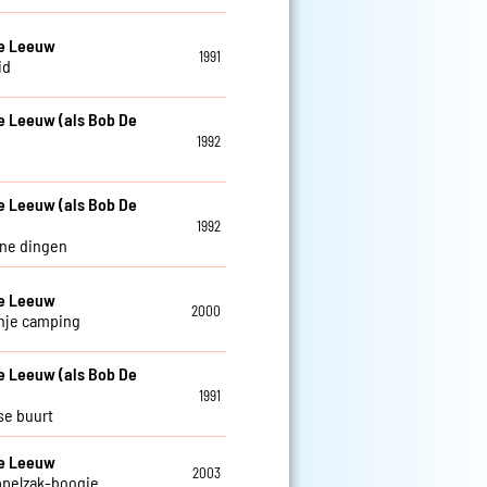
De Leeuw
1991
id
e Leeuw (als Bob De
1992
e Leeuw (als Bob De
1992
ine dingen
De Leeuw
2000
nje camping
e Leeuw (als Bob De
1991
se buurt
De Leeuw
2003
ppelzak-boogie