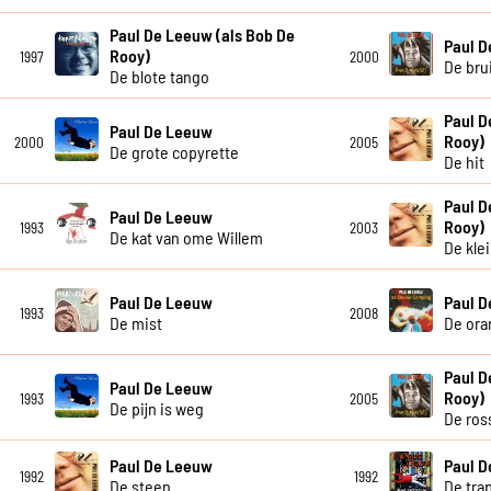
Paul De Leeuw (als Bob De
Paul 
Rooy)
1997
2000
De bru
De blote tango
Paul D
Paul De Leeuw
Rooy)
2000
2005
De grote copyrette
De hit
Paul D
Paul De Leeuw
Rooy)
1993
2003
De kat van ome Willem
De kle
Paul De Leeuw
Paul 
1993
2008
De mist
De ora
Paul D
Paul De Leeuw
Rooy)
1993
2005
De pijn is weg
De ros
Paul De Leeuw
Paul 
1992
1992
De steen
De tra