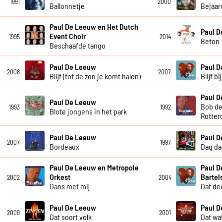
1991
2000
Ballonnetje
Bejaar
Paul De Leeuw en Het Dutch
Paul 
Event Choir
1995
2014
Beton
Beschaafde tango
Paul De Leeuw
Paul 
2008
2007
Blijf (tot de zon je komt halen)
Blijf b
Paul 
Paul De Leeuw
Bob de
1993
1992
Blote jongens in het park
Rotter
Paul De Leeuw
Paul 
2007
1997
Bordeaux
Dag da
Paul De Leeuw en Metropole
Paul D
Orkest
Bartel
2002
2004
Dans met mij
Dat dee
Paul De Leeuw
Paul 
2009
2001
Dat soort volk
Dat wat