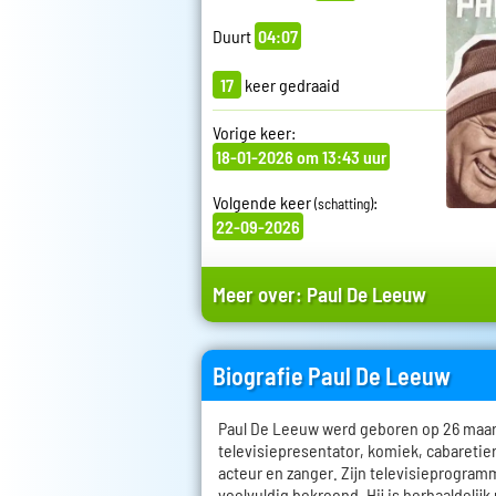
Duurt
04:07
17
keer gedraaid
Vorige keer:
18-01-2026 om 13:43 uur
Volgende keer
:
(schatting)
22-09-2026
Meer over:
Paul De Leeuw
Biografie Paul De Leeuw
Paul De Leeuw werd geboren op 26 maart 
televisiepresentator, komiek, cabareti
acteur en zanger. Zijn televisieprogramm
veelvuldig bekroond. Hij is herhaaldelijk