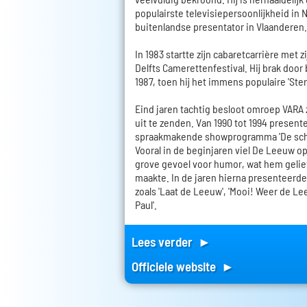
populairste televisiepersoonlijkheid in 
buitenlandse presentator in Vlaanderen.
In 1983 startte zijn cabaretcarrière met 
Delfts Camerettenfestival. Hij brak door b
1987, toen hij het immens populaire 'Ste
Eind jaren tachtig besloot omroep VARA 
uit te zenden. Van 1990 tot 1994 presente
spraakmakende showprogramma 'De sch
Vooral in de beginjaren viel De Leeuw o
grove gevoel voor humor, wat hem gelie
maakte. In de jaren hierna presenteerde
zoals 'Laat de Leeuw', 'Mooi! Weer de Le
Paul'.
Lees verder ►
Officiele website ►