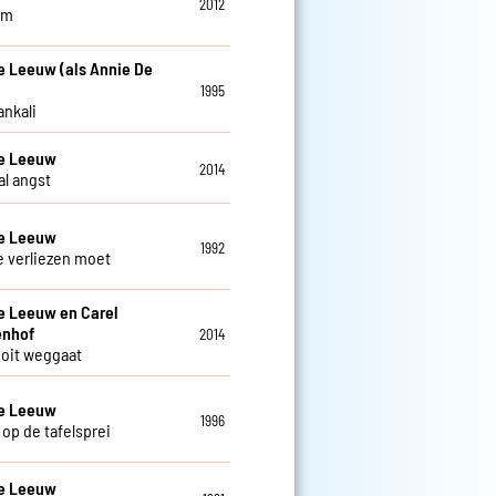
2012
am
e Leeuw (als Annie De
1995
ankali
De Leeuw
2014
al angst
De Leeuw
1992
je verliezen moet
e Leeuw en Carel
enhof
2014
 ooit weggaat
De Leeuw
1996
 op de tafelsprei
De Leeuw