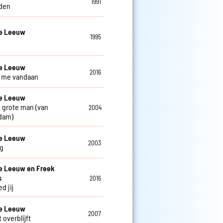
1991
den
De Leeuw
1995
De Leeuw
2016
ij me vandaan
De Leeuw
 grote man (van
2004
dam)
De Leeuw
2003
g
e Leeuw en Freek
s
2016
d jij
De Leeuw
2007
 overblijft