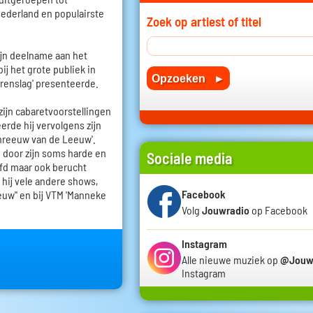
Nederland en populairste
Zoek op artiest of titel
zijn deelname aan het
ij het grote publiek in
rrenslag' presenteerde.
zijn cabaretvoorstellingen
erde hij vervolgens zijn
reeuw van de Leeuw'.
p door zijn soms harde en
Sociale media
fd maar ook berucht
 hij vele andere shows,
Facebook
euw'' en bij VTM 'Manneke
Volg
Jouwradio
op Facebook
Instagram
Alle nieuwe muziek op
@Jouw
Instagram