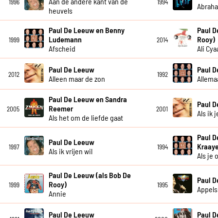
Aan de andere kant van de
1996
1994
Abrah
heuvels
Paul De Leeuw en Benny
Paul D
Ludemann
Rooy)
1999
2014
Afscheid
Ali Cya
Paul De Leeuw
Paul 
2012
1992
Alleen maar de zon
Allema
Paul De Leeuw en Sandra
Paul 
Reemer
2005
2001
Als ik 
Als het om de liefde gaat
Paul D
Paul De Leeuw
Kraay
1997
1994
Als ik vrijen wil
Als je
Paul De Leeuw (als Bob De
Paul 
Rooy)
1999
1995
Appels
Annie
Paul De Leeuw
Paul 