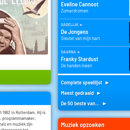
Eveline Cannoot
Zomerdromen
dadelijk
►
De Jongens
Sleutel van mijn hart
daarna
►
Franky Stardust
De handen ineen
Complete speellijst ►
Meest gedraaid ►
De 50 beste van... ►
1962 in Rotterdam. Hij is
er, programmamaker,
Muziek opzoeken
a's en muziek zijn
 uitgeroepen tot