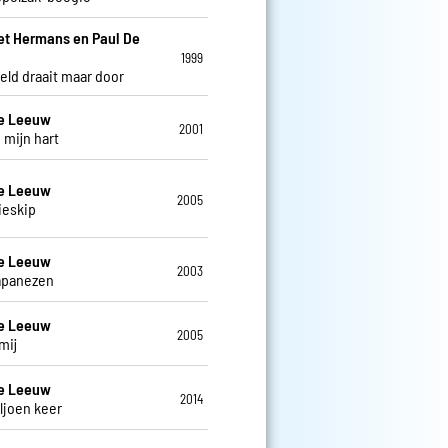
et Hermans en Paul De
w
1999
eld draait maar door
De Leeuw
2001
 mijn hart
De Leeuw
2005
ieskip
De Leeuw
2003
apanezen
De Leeuw
2005
mij
De Leeuw
2014
ljoen keer