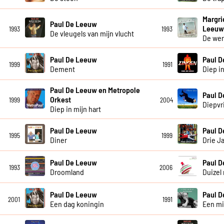
Margri
Paul De Leeuw
Leeu
1993
1993
De vleugels van mijn vlucht
De wer
Paul De Leeuw
Paul 
1999
1991
Dement
Diep in
Paul De Leeuw en Metropole
Paul 
Orkest
1999
2004
Diepvr
Diep in mijn hart
Paul De Leeuw
Paul 
1995
1999
Diner
Drie J
Paul De Leeuw
Paul 
1993
2006
Droomland
Duizel 
Paul De Leeuw
Paul 
2001
1991
Een dag koningin
Een mi