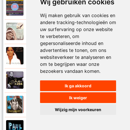
Wij gebruiken cookies
Paul De Leeuw en Adje
2006
Katinka
Wij maken gebruik van cookies en
andere tracking-technologieën om
Paul De Leeuw
uw surfervaring op onze website
2008
Kerstmis
te verbeteren, om
gepersonaliseerde inhoud en
advertenties te tonen, om ons
Ruth Jacott en Paul De Leeuw
1997
websiteverkeer te analyseren en
Kijk niet uit
om te begrijpen waar onze
bezoekers vandaan komen.
Paul De Leeuw
1997
KL 204 (Als ik God was)
Ik ga akkoord
Ik weiger
Paul De Leeuw
1991
Knuffellied
Wijzig mijn voorkeuren
Paul De Leeuw
2012