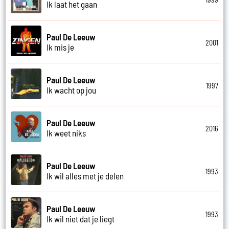
Ik laat het gaan
Paul De Leeuw
2001
Ik mis je
Paul De Leeuw
1997
Ik wacht op jou
Paul De Leeuw
2016
Ik weet niks
Paul De Leeuw
1993
Ik wil alles met je delen
Paul De Leeuw
1993
Ik wil niet dat je liegt