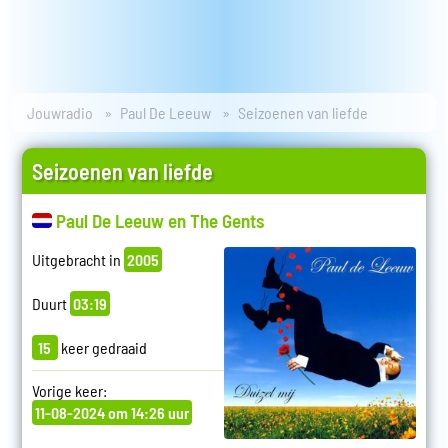
Jouwradio
Paul De Leeuw
Seizoenen van liefde
Seizoenen van liefde
Paul De Leeuw en The Gents
Uitgebracht in
2005
Duurt
03:19
15
keer gedraaid
Vorige keer:
11-08-2024 om 14:26 uur