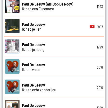
Paul De Leeuw (als Bob De Rooy)
1993
Ik heb een Euromast
Paul De Leeuw
1997
Ik heb je lief
Paul De Leeuw
1999
Ik heb je nodig
Paul De Leeuw
2016
Ik hou van u
Paul De Leeuw
2016
Ik kan echt zonder jou
Paul De Leeuw
1999