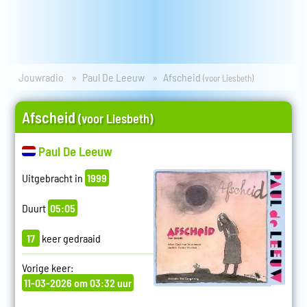
Jouwradio
Paul De Leeuw
Afscheid
(voor Liesbeth)
Afscheid
(voor Liesbeth)
Paul De Leeuw
Uitgebracht in
1999
Duurt
05:05
17
keer gedraaid
Vorige keer:
11-03-2026 om 03:32 uur