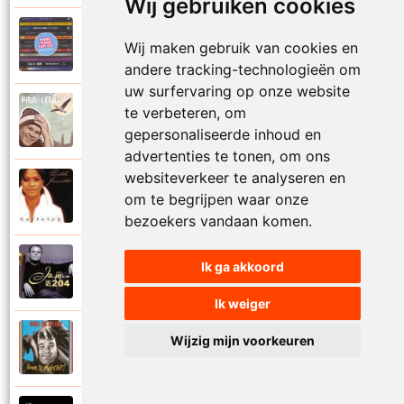
Wij gebruiken cookies
Paul De Leeuw en Adje
Wij maken gebruik van cookies en
2006
Katinka
andere tracking-technologieën om
uw surfervaring op onze website
Paul De Leeuw
te verbeteren, om
2008
Kerstmis
gepersonaliseerde inhoud en
advertenties te tonen, om ons
websiteverkeer te analyseren en
Ruth Jacott en Paul De Leeuw
om te begrijpen waar onze
1997
Kijk niet uit
bezoekers vandaan komen.
Paul De Leeuw
Ik ga akkoord
1997
KL 204 (Als ik God was)
Ik weiger
Paul De Leeuw
Wijzig mijn voorkeuren
1991
Knuffellied