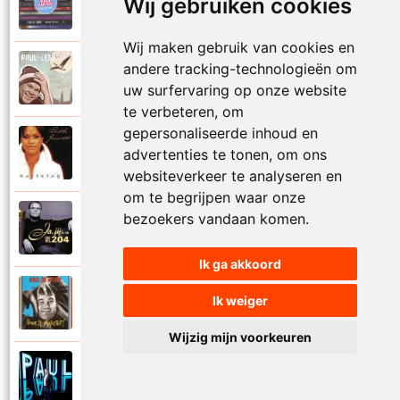
Wij gebruiken cookies
2006
Katinka
Wij maken gebruik van cookies en
andere tracking-technologieën om
Paul De Leeuw
2008
Kerstmis
uw surfervaring op onze website
te verbeteren, om
gepersonaliseerde inhoud en
Ruth Jacott en Paul De Leeuw
advertenties te tonen, om ons
1997
Kijk niet uit
websiteverkeer te analyseren en
om te begrijpen waar onze
bezoekers vandaan komen.
Paul De Leeuw
1997
KL 204 (Als ik God was)
Ik ga akkoord
Paul De Leeuw
Ik weiger
1991
Knuffellied
Wijzig mijn voorkeuren
Paul De Leeuw
2012
Kom in mijn armen