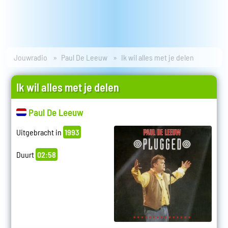
Jouwradio
Paul De Leeuw
Ik wil alles met je delen
Ik wil alles met je delen
Paul De Leeuw
Uitgebracht in
1993
Duurt
02:58