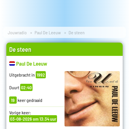
Jouwradio
Paul De Leeuw
De steen
De steen
Paul De Leeuw
Uitgebracht in
1992
Duurt
02:40
19
keer gedraaid
Vorige keer:
03-08-2026 om 13:34 uur