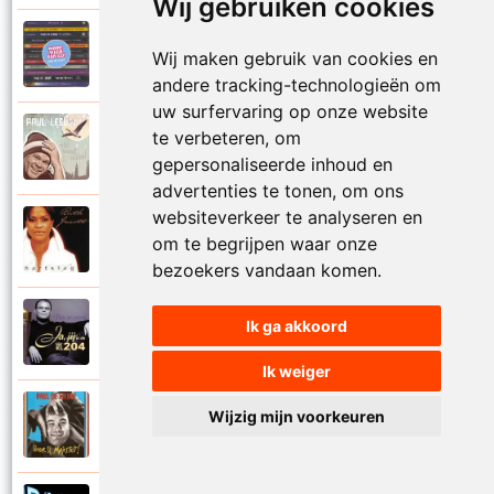
Wij gebruiken cookies
Paul De Leeuw en Adje
Wij maken gebruik van cookies en
2006
Katinka
andere tracking-technologieën om
uw surfervaring op onze website
Paul De Leeuw
te verbeteren, om
2008
Kerstmis
gepersonaliseerde inhoud en
advertenties te tonen, om ons
websiteverkeer te analyseren en
Ruth Jacott en Paul De Leeuw
om te begrijpen waar onze
1997
Kijk niet uit
bezoekers vandaan komen.
Paul De Leeuw
Ik ga akkoord
1997
KL 204 (Als ik God was)
Ik weiger
Paul De Leeuw
Wijzig mijn voorkeuren
1991
Knuffellied