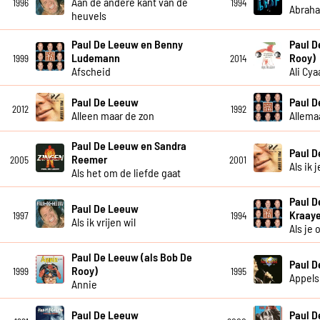
Aan de andere kant van de
1996
1994
Abrah
heuvels
Paul De Leeuw en Benny
Paul D
Ludemann
Rooy)
1999
2014
Afscheid
Ali Cya
Paul De Leeuw
Paul 
2012
1992
Alleen maar de zon
Allema
Paul De Leeuw en Sandra
Paul 
Reemer
2005
2001
Als ik 
Als het om de liefde gaat
Paul D
Paul De Leeuw
Kraay
1997
1994
Als ik vrijen wil
Als je
Paul De Leeuw (als Bob De
Paul 
Rooy)
1999
1995
Appels
Annie
Paul De Leeuw
Paul 