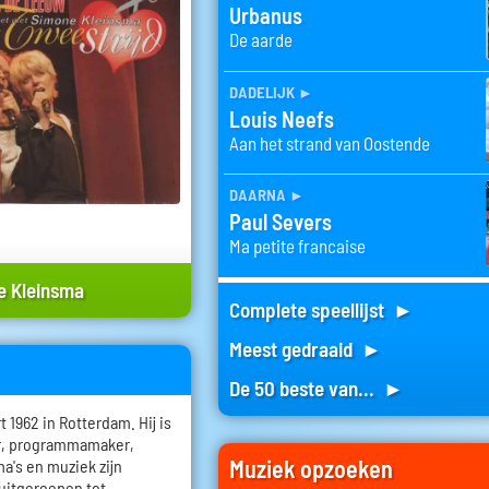
Urbanus
De aarde
dadelijk
►
Louis Neefs
Aan het strand van Oostende
daarna
►
Paul Severs
Ma petite francaise
e Kleinsma
Complete speellijst ►
Meest gedraaid ►
De 50 beste van... ►
1962 in Rotterdam. Hij is
er, programmamaker,
Muziek opzoeken
a's en muziek zijn
 uitgeroepen tot