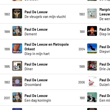
Margri
Paul De Leeuw
Leeu
1993
1993
De vleugels van mijn vlucht
De wer
Paul De Leeuw
Paul 
1999
1991
Dement
Diep in
Paul De Leeuw en Metropole
Paul 
Orkest
1999
2004
Diepvr
Diep in mijn hart
Paul De Leeuw
Paul 
1995
1999
Diner
Drie J
Paul De Leeuw
Paul 
1993
2006
Droomland
Duizel 
Paul De Leeuw
Paul 
2001
1991
Een dag koningin
Een mi