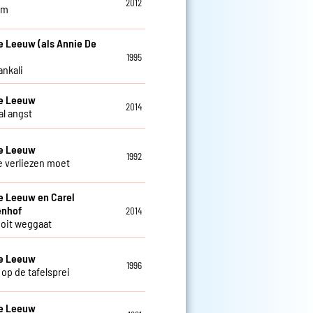
2012
am
e Leeuw (als Annie De
1995
ankali
De Leeuw
2014
al angst
De Leeuw
1992
je verliezen moet
e Leeuw en Carel
enhof
2014
 ooit weggaat
De Leeuw
1996
 op de tafelsprei
De Leeuw