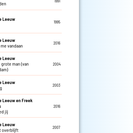
1991
den
De Leeuw
1995
De Leeuw
2016
ij me vandaan
De Leeuw
 grote man (van
2004
dam)
De Leeuw
2003
g
e Leeuw en Freek
s
2016
d jij
De Leeuw
2007
 overblijft