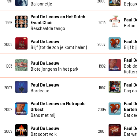
1991
2000
Ballonnetje
Bejaar
Paul De Leeuw en Het Dutch
Paul 
Event Choir
1995
2014
Beton
Beschaafde tango
Paul De Leeuw
Paul 
2008
2007
Blijf (tot de zon je komt halen)
Blijf b
Paul 
Paul De Leeuw
Bob de
1993
1992
Blote jongens in het park
Rotter
Paul De Leeuw
Paul 
2007
1997
Bordeaux
Dag da
Paul De Leeuw en Metropole
Paul D
Orkest
Bartel
2002
2004
Dans met mij
Dat dee
Paul De Leeuw
Paul 
2009
2001
Dat soort volk
Dat wat