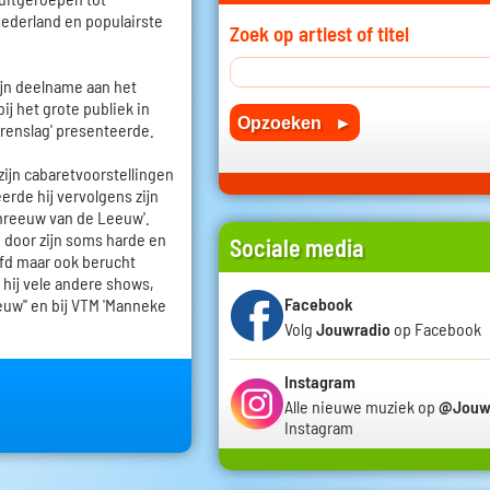
Nederland en populairste
Zoek op artiest of titel
zijn deelname aan het
ij het grote publiek in
rrenslag' presenteerde.
zijn cabaretvoorstellingen
erde hij vervolgens zijn
reeuw van de Leeuw'.
p door zijn soms harde en
Sociale media
fd maar ook berucht
 hij vele andere shows,
Facebook
euw'' en bij VTM 'Manneke
Volg
Jouwradio
op Facebook
Instagram
Alle nieuwe muziek op
@Jouw
Instagram