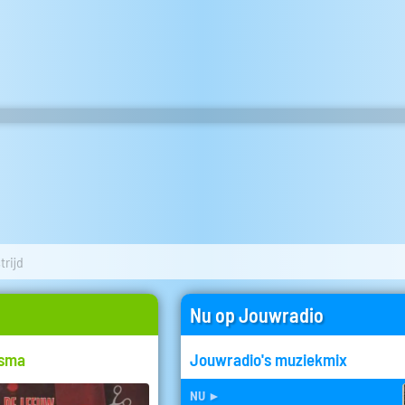
rijd
Nu op Jouwradio
nsma
Jouwradio's muziekmix
nu
►