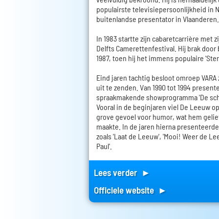
populairste televisiepersoonlijkheid in 
buitenlandse presentator in Vlaanderen.
In 1983 startte zijn cabaretcarrière met 
Delfts Camerettenfestival. Hij brak door b
1987, toen hij het immens populaire 'Ste
Eind jaren tachtig besloot omroep VARA 
uit te zenden. Van 1990 tot 1994 presente
spraakmakende showprogramma 'De sch
Vooral in de beginjaren viel De Leeuw o
grove gevoel voor humor, wat hem gelie
maakte. In de jaren hierna presenteerde
zoals 'Laat de Leeuw', 'Mooi! Weer de Le
Paul'.
Lees verder ►
Officiele website ►