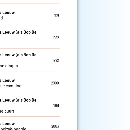
De Leeuw
1991
id
e Leeuw (als Bob De
1992
e Leeuw (als Bob De
1992
ine dingen
De Leeuw
2000
nje camping
e Leeuw (als Bob De
1991
se buurt
De Leeuw
2003
ppelzak-boogie