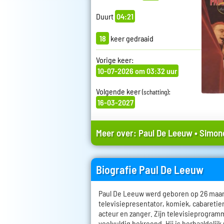
Duurt
04:21
18
keer gedraaid
Vorige keer:
10-07-2026 om 03:32 uur
Volgende keer
:
(schatting)
16-03-2027
Meer over:
Paul De Leeuw
•
Simon
Biografie Paul De Leeuw
Paul De Leeuw werd geboren op 26 maart 
televisiepresentator, komiek, cabareti
acteur en zanger. Zijn televisieprogramm
veelvuldig bekroond. Hij is herhaaldelijk