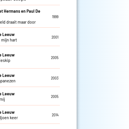
et Hermans en Paul De
w
1999
eld draait maar door
De Leeuw
2001
 mijn hart
De Leeuw
2005
ieskip
De Leeuw
2003
apanezen
De Leeuw
2005
mij
De Leeuw
2014
ljoen keer