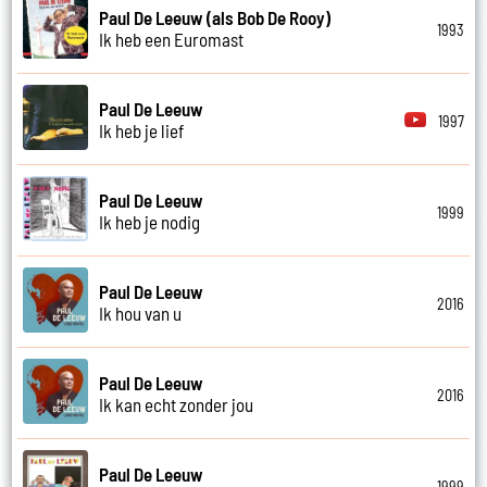
Paul De Leeuw (als Bob De Rooy)
1993
Ik heb een Euromast
Paul De Leeuw
1997
Ik heb je lief
Paul De Leeuw
1999
Ik heb je nodig
Paul De Leeuw
2016
Ik hou van u
Paul De Leeuw
2016
Ik kan echt zonder jou
Paul De Leeuw
1999