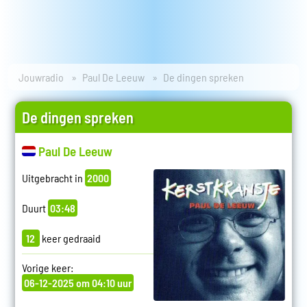
Jouwradio
Paul De Leeuw
De dingen spreken
De dingen spreken
Paul De Leeuw
Uitgebracht in
2000
Duurt
03:48
12
keer gedraaid
Vorige keer:
06-12-2025 om 04:10 uur