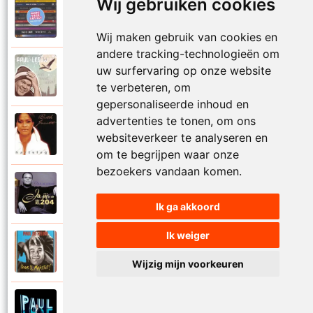
Wij gebruiken cookies
Paul De Leeuw en Adje
2006
Katinka
Wij maken gebruik van cookies en
andere tracking-technologieën om
Paul De Leeuw
uw surfervaring op onze website
2008
Kerstmis
te verbeteren, om
gepersonaliseerde inhoud en
advertenties te tonen, om ons
Ruth Jacott en Paul De Leeuw
1997
websiteverkeer te analyseren en
Kijk niet uit
om te begrijpen waar onze
bezoekers vandaan komen.
Paul De Leeuw
1997
KL 204 (Als ik God was)
Ik ga akkoord
Ik weiger
Paul De Leeuw
1991
Knuffellied
Wijzig mijn voorkeuren
Paul De Leeuw
2012