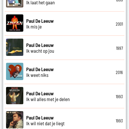
Ik laat het gaan
Paul De Leeuw
2001
Ik mis je
Paul De Leeuw
1997
Ik wacht op jou
Paul De Leeuw
2016
Ik weet niks
Paul De Leeuw
1993
Ik wil alles met je delen
Paul De Leeuw
1993
Ik wil niet dat je liegt