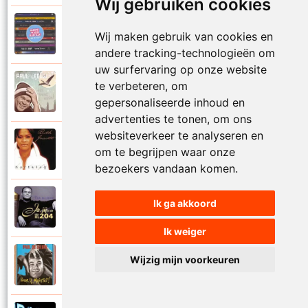
Wij gebruiken cookies
Paul De Leeuw en Adje
Wij maken gebruik van cookies en
2006
Katinka
andere tracking-technologieën om
uw surfervaring op onze website
Paul De Leeuw
te verbeteren, om
2008
Kerstmis
gepersonaliseerde inhoud en
advertenties te tonen, om ons
websiteverkeer te analyseren en
Ruth Jacott en Paul De Leeuw
om te begrijpen waar onze
1997
Kijk niet uit
bezoekers vandaan komen.
Paul De Leeuw
Ik ga akkoord
1997
KL 204 (Als ik God was)
Ik weiger
Paul De Leeuw
Wijzig mijn voorkeuren
1991
Knuffellied