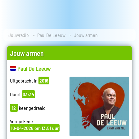
Jouwradio
Paul De Leeuw
Jouw armen
Jouw armen
Paul De Leeuw
Uitgebracht in
2016
Duurt
03:34
12
keer gedraaid
Vorige keer:
10-04-2026 om 13:51 uur