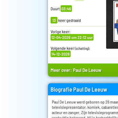
Duurt
03:46
13
keer gedraaid
Vorige keer:
12-04-2026 om 22:12 uur
Volgende keer
:
(schatting)
14-12-2026
Meer over:
Paul De Leeuw
Biografie Paul De Leeuw
Paul De Leeuw werd geboren op 26 maart 
televisiepresentator, komiek, cabareti
acteur en zanger. Zijn televisieprogramm
veelvuldig bekroond. Hij is herhaaldelijk