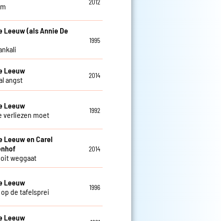
2012
am
e Leeuw (als Annie De
1995
ankali
De Leeuw
2014
al angst
De Leeuw
1992
je verliezen moet
e Leeuw en Carel
enhof
2014
 ooit weggaat
De Leeuw
1996
 op de tafelsprei
De Leeuw