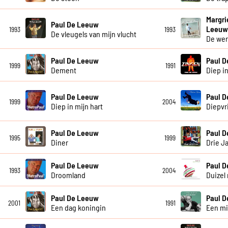
Margri
Paul De Leeuw
Leeu
1993
1993
De vleugels van mijn vlucht
De wer
Paul De Leeuw
Paul 
1999
1991
Dement
Diep in
Paul De Leeuw
Paul 
1999
2004
Diep in mijn hart
Diepvr
Paul De Leeuw
Paul 
1995
1999
Diner
Drie J
Paul De Leeuw
Paul 
1993
2004
Droomland
Duizel 
Paul De Leeuw
Paul 
2001
1991
Een dag koningin
Een mi