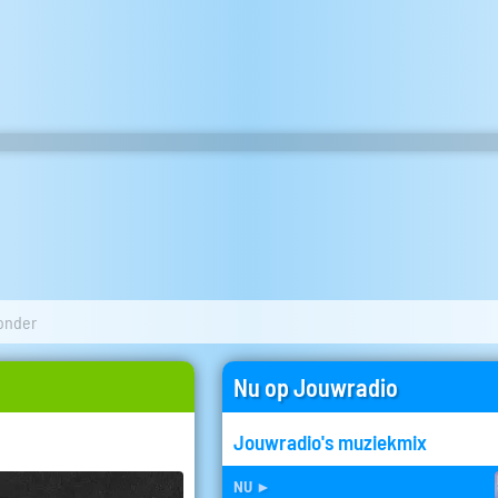
onder
Nu op Jouwradio
Jouwradio's muziekmix
nu
►