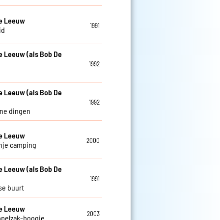
De Leeuw
1991
id
e Leeuw (als Bob De
1992
e Leeuw (als Bob De
1992
ine dingen
De Leeuw
2000
nje camping
e Leeuw (als Bob De
1991
se buurt
De Leeuw
2003
ppelzak-boogie