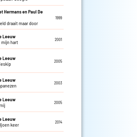
et Hermans en Paul De
w
1999
eld draait maar door
De Leeuw
2001
 mijn hart
De Leeuw
2005
ieskip
De Leeuw
2003
apanezen
De Leeuw
2005
mij
De Leeuw
2014
ljoen keer