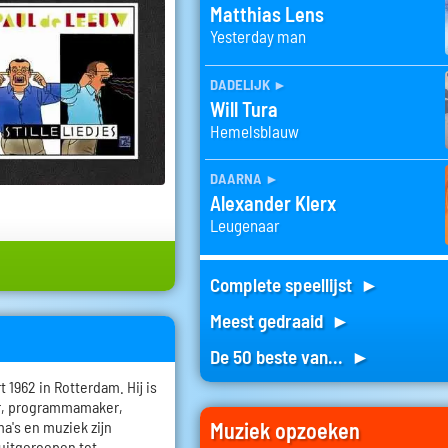
Matthias Lens
Yesterday man
dadelijk
►
Will Tura
Hemelsblauw
daarna
►
Alexander Klerx
Leugenaar
Complete speellijst ►
Meest gedraaid ►
De 50 beste van... ►
1962 in Rotterdam. Hij is
er, programmamaker,
Muziek opzoeken
a's en muziek zijn
 uitgeroepen tot