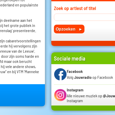
Nederland en populairste
Zoek op artiest of titel
zijn deelname aan het
ij het grote publiek in
rrenslag' presenteerde.
zijn cabaretvoorstellingen
erde hij vervolgens zijn
reeuw van de Leeuw'.
p door zijn soms harde en
Sociale media
fd maar ook berucht
 hij vele andere shows,
Facebook
euw'' en bij VTM 'Manneke
Volg
Jouwradio
op Facebook
Instagram
Alle nieuwe muziek op
@Jouw
Instagram