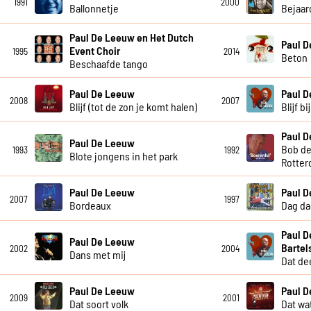
1991
2000
Ballonnetje
Bejaar
Paul De Leeuw en Het Dutch
Paul 
Event Choir
1995
2014
Beton
Beschaafde tango
Paul De Leeuw
Paul 
2008
2007
Blijf (tot de zon je komt halen)
Blijf b
Paul 
Paul De Leeuw
Bob de
1993
1992
Blote jongens in het park
Rotter
Paul De Leeuw
Paul 
2007
1997
Bordeaux
Dag da
Paul D
Paul De Leeuw
Bartel
2002
2004
Dans met mij
Dat dee
Paul De Leeuw
Paul 
2009
2001
Dat soort volk
Dat wat