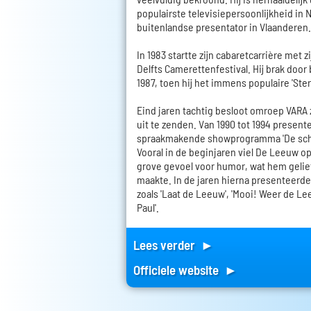
populairste televisiepersoonlijkheid in 
buitenlandse presentator in Vlaanderen.
In 1983 startte zijn cabaretcarrière met 
Delfts Camerettenfestival. Hij brak door b
1987, toen hij het immens populaire 'Ste
Eind jaren tachtig besloot omroep VARA 
uit te zenden. Van 1990 tot 1994 presente
spraakmakende showprogramma 'De sch
Vooral in de beginjaren viel De Leeuw o
grove gevoel voor humor, wat hem gelie
maakte. In de jaren hierna presenteerde
zoals 'Laat de Leeuw', 'Mooi! Weer de Le
Paul'.
Lees verder ►
Officiele website ►