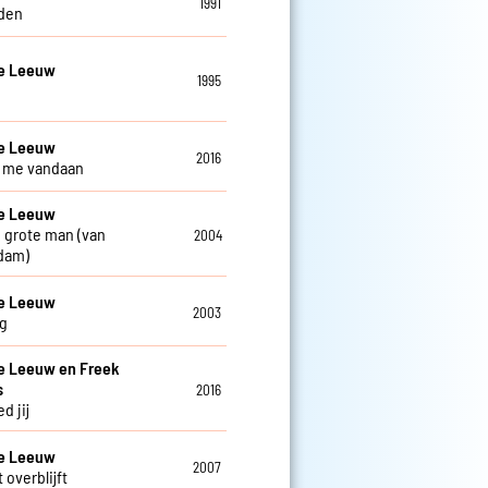
1991
den
De Leeuw
1995
De Leeuw
2016
ij me vandaan
De Leeuw
 grote man (van
2004
dam)
De Leeuw
2003
g
e Leeuw en Freek
s
2016
d jij
De Leeuw
2007
 overblijft