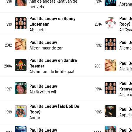
Aan de andere kant van de
1996
1994
Abrah
heuvels
Paul De Leeuw en Benny
Paul D
Ludemann
Rooy)
1999
2014
Afscheid
Ali Cya
Paul De Leeuw
Paul 
2012
1992
Alleen maar de zon
Allema
Paul De Leeuw en Sandra
Paul 
Reemer
2004
2001
Als ik 
Als het om de liefde gaat
Paul D
Paul De Leeuw
Kraay
1997
1994
Als ik vrijen wil
Als je
Paul De Leeuw (als Bob De
Paul 
Rooy)
1999
1995
Appels
Annie
Paul De Leeuw
Paul 