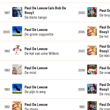
Paul De Leeuw (als Bob De
Paul 
Rooy)
1997
2000
De bru
De blote tango
Paul D
Paul De Leeuw
Rooy)
2000
2005
De grote copyrette
De hit
Paul D
Paul De Leeuw
Rooy)
1993
2003
De kat van ome Willem
De kle
Paul De Leeuw
Paul 
1993
2008
De mist
De ora
Paul D
Paul De Leeuw
Rooy)
1993
2005
De pijn is weg
De ros
Paul De Leeuw
Paul 
1992
1992
De steen
De tra