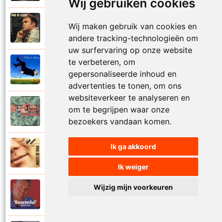
Wij gebruiken cookies
Paul De Leeuw
Wij maken gebruik van cookies en
1993
Ik wil niet dat je liegt
andere tracking-technologieën om
uw surfervaring op onze website
te verbeteren, om
Paul De Leeuw
2005
gepersonaliseerde inhoud en
Ik zou wel eens willen weten
advertenties te tonen, om ons
websiteverkeer te analyseren en
Paul De Leeuw (als Bob De Rooy)
om te begrijpen waar onze
1992
In the ghetto
bezoekers vandaan komen.
Ik ga akkoord
Paul De Leeuw
1992
In vuur en vlam
Ik weiger
Paul De Leeuw en Joep Onderdelinden (als
Wijzig mijn voorkeuren
SMSmee en Sanchez)
2004
Integratiepolonaise