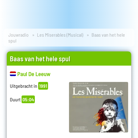
Jouwradio
Les Miserables (Musical)
Baas van het hele
spul
Baas van het hele spul
Paul De Leeuw
Uitgebracht in
1991
Duurt
05:04