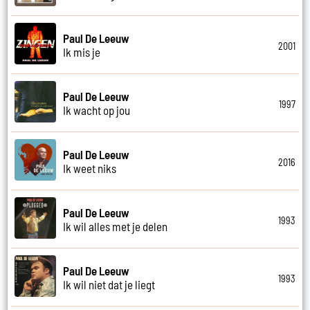
Paul De Leeuw
2001
Ik mis je
Paul De Leeuw
1997
Ik wacht op jou
Paul De Leeuw
2016
Ik weet niks
Paul De Leeuw
1993
Ik wil alles met je delen
Paul De Leeuw
1993
Ik wil niet dat je liegt