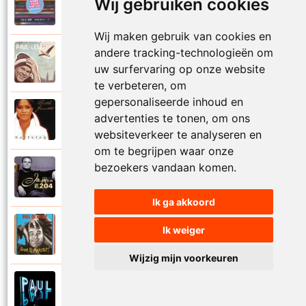
Wij gebruiken cookies
2006
Katinka
Wij maken gebruik van cookies en
andere tracking-technologieën om
Paul De Leeuw
2008
uw surfervaring op onze website
Kerstmis
te verbeteren, om
gepersonaliseerde inhoud en
Ruth Jacott en Paul De Leeuw
advertenties te tonen, om ons
1997
Kijk niet uit
websiteverkeer te analyseren en
om te begrijpen waar onze
bezoekers vandaan komen.
Paul De Leeuw
1997
KL 204 (Als ik God was)
Ik ga akkoord
Paul De Leeuw
Ik weiger
1991
Knuffellied
Wijzig mijn voorkeuren
Paul De Leeuw
2012
Kom in mijn armen