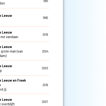
1991
den
De Leeuw
1995
De Leeuw
2016
ij me vandaan
De Leeuw
 grote man (van
2004
dam)
De Leeuw
2003
g
e Leeuw en Freek
s
2016
d jij
De Leeuw
2007
 overblijft