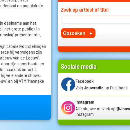
Nederland en populairste
Zoek op artiest of titel
zijn deelname aan het
ij het grote publiek in
rrenslag' presenteerde.
zijn cabaretvoorstellingen
erde hij vervolgens zijn
reeuw van de Leeuw'.
p door zijn soms harde en
Sociale media
fd maar ook berucht
 hij vele andere shows,
Facebook
euw'' en bij VTM 'Manneke
Volg
Jouwradio
op Facebook
Instagram
Alle nieuwe muziek op
@Jouw
Instagram