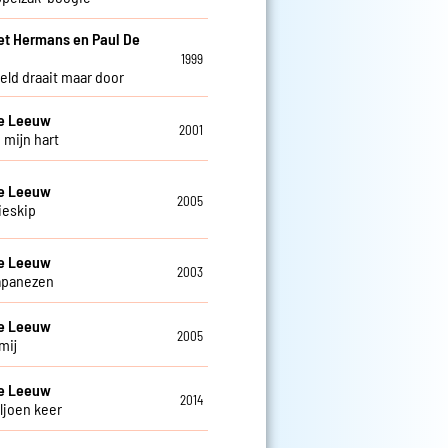
et Hermans en Paul De
w
1999
eld draait maar door
De Leeuw
2001
 mijn hart
De Leeuw
2005
ieskip
De Leeuw
2003
apanezen
De Leeuw
2005
mij
De Leeuw
2014
ljoen keer