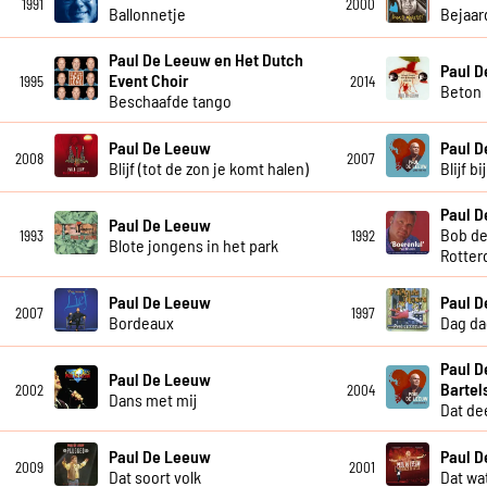
1991
2000
Ballonnetje
Bejaar
Paul De Leeuw en Het Dutch
Paul 
Event Choir
1995
2014
Beton
Beschaafde tango
Paul De Leeuw
Paul 
2008
2007
Blijf (tot de zon je komt halen)
Blijf b
Paul 
Paul De Leeuw
Bob de
1993
1992
Blote jongens in het park
Rotter
Paul De Leeuw
Paul 
2007
1997
Bordeaux
Dag da
Paul D
Paul De Leeuw
Bartel
2002
2004
Dans met mij
Dat dee
Paul De Leeuw
Paul 
2009
2001
Dat soort volk
Dat wat