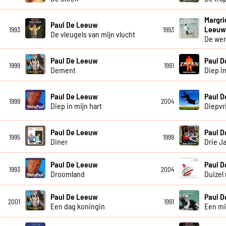
Margri
Paul De Leeuw
Leeu
1993
1993
De vleugels van mijn vlucht
De wer
Paul De Leeuw
Paul 
1999
1991
Dement
Diep in
Paul De Leeuw
Paul 
1999
2004
Diep in mijn hart
Diepvr
Paul De Leeuw
Paul 
1995
1999
Diner
Drie J
Paul De Leeuw
Paul 
1993
2004
Droomland
Duizel 
Paul De Leeuw
Paul 
2001
1991
Een dag koningin
Een mi