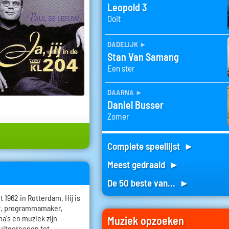
Leopold 3
Ooit
dadelijk
►
Stan Van Samang
Een ster
daarna
►
Daniel Busser
Zomer
Complete speellijst ►
Meest gedraaid ►
De 50 beste van... ►
1962 in Rotterdam. Hij is
er, programmamaker,
a's en muziek zijn
Muziek opzoeken
 uitgeroepen tot