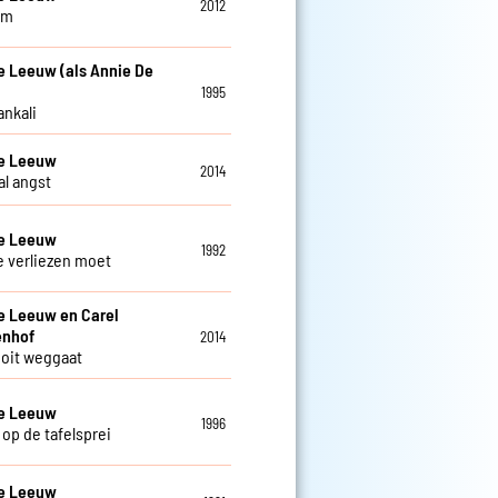
2012
am
e Leeuw (als Annie De
1995
ankali
De Leeuw
2014
al angst
De Leeuw
1992
je verliezen moet
e Leeuw en Carel
enhof
2014
 ooit weggaat
De Leeuw
1996
 op de tafelsprei
De Leeuw