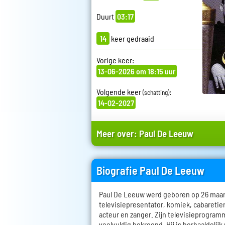
Duurt
03:17
14
keer gedraaid
Vorige keer:
13-06-2026 om 18:15 uur
Volgende keer
:
(schatting)
14-02-2027
Meer over:
Paul De Leeuw
Biografie Paul De Leeuw
Paul De Leeuw werd geboren op 26 maart 
televisiepresentator, komiek, cabareti
acteur en zanger. Zijn televisieprogramm
veelvuldig bekroond. Hij is herhaaldelijk