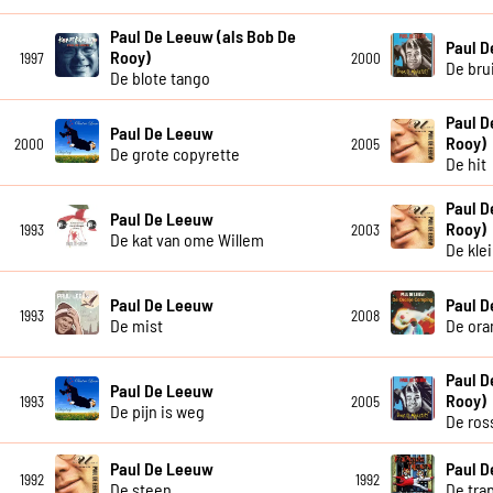
Paul De Leeuw (als Bob De
Paul 
Rooy)
1997
2000
De bru
De blote tango
Paul D
Paul De Leeuw
Rooy)
2000
2005
De grote copyrette
De hit
Paul D
Paul De Leeuw
Rooy)
1993
2003
De kat van ome Willem
De kle
Paul De Leeuw
Paul 
1993
2008
De mist
De ora
Paul D
Paul De Leeuw
Rooy)
1993
2005
De pijn is weg
De ros
Paul De Leeuw
Paul 
1992
1992
De steen
De tra