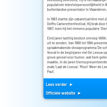
populairste televisiepersoonlijkheid in 
buitenlandse presentator in Vlaanderen.
In 1983 startte zijn cabaretcarrière met 
Delfts Camerettenfestival. Hij brak door b
1987, toen hij het immens populaire 'Ste
Eind jaren tachtig besloot omroep VARA 
uit te zenden. Van 1990 tot 1994 presente
spraakmakende showprogramma 'De sch
Vooral in de beginjaren viel De Leeuw o
grove gevoel voor humor, wat hem gelie
maakte. In de jaren hierna presenteerde
zoals 'Laat de Leeuw', 'Mooi! Weer de Le
Paul'.
Lees verder ►
Officiele website ►