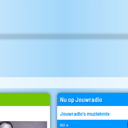
Nu op Jouwradio
Jouwradio's muziekmix
nu
►