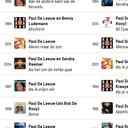
Aan de andere kant van de
1996
1994
Abrah
heuvels
Paul De Leeuw en Benny
Paul D
Ludemann
Rooy)
1999
2014
Afscheid
Ali Cya
Paul De Leeuw
Paul 
2012
1992
Alleen maar de zon
Allema
Paul De Leeuw en Sandra
Paul 
Reemer
2004
2001
Als ik 
Als het om de liefde gaat
Paul D
Paul De Leeuw
Kraay
1997
1994
Als ik vrijen wil
Als je
Paul De Leeuw (als Bob De
Paul 
Rooy)
1999
1995
Appels
Annie
Paul De Leeuw
Paul 