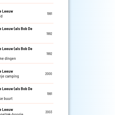
De Leeuw
1991
id
e Leeuw (als Bob De
1992
e Leeuw (als Bob De
1992
ine dingen
De Leeuw
2000
nje camping
e Leeuw (als Bob De
1991
se buurt
De Leeuw
2003
ppelzak-boogie