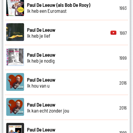
Paul De Leeuw (als Bob De Rooy)
1993
Ik heb een Euromast
Paul De Leeuw
1997
Ik heb je lief
Paul De Leeuw
1999
Ik heb je nodig
Paul De Leeuw
2016
Ik hou van u
Paul De Leeuw
2016
Ik kan echt zonder jou
Paul De Leeuw
1999