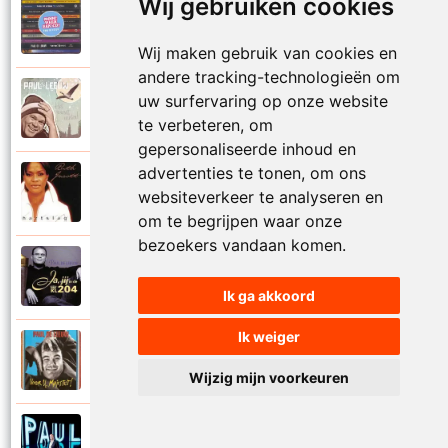
Wij gebruiken cookies
Paul De Leeuw en Adje
2006
Katinka
Wij maken gebruik van cookies en
andere tracking-technologieën om
Paul De Leeuw
uw surfervaring op onze website
2008
Kerstmis
te verbeteren, om
gepersonaliseerde inhoud en
advertenties te tonen, om ons
Ruth Jacott en Paul De Leeuw
1997
websiteverkeer te analyseren en
Kijk niet uit
om te begrijpen waar onze
bezoekers vandaan komen.
Paul De Leeuw
1997
KL 204 (Als ik God was)
Ik ga akkoord
Ik weiger
Paul De Leeuw
1991
Knuffellied
Wijzig mijn voorkeuren
Paul De Leeuw
2012