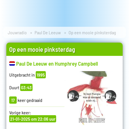
Jouwradio
Paul De Leeuw
Op een mooie pinksterdag
Op een mooie pinksterdag
Paul De Leeuw en Humphrey Campbell
Uitgebracht in
1995
Duurt
03:43
17
keer gedraaid
Vorige keer:
21-01-2025 om 22:06 uur