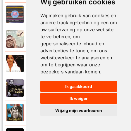
Wij gebruiken cookies
Paul De Leeuw en Adje
Wij maken gebruik van cookies en
2006
Katinka
andere tracking-technologieën om
uw surfervaring op onze website
Paul De Leeuw
te verbeteren, om
2008
Kerstmis
gepersonaliseerde inhoud en
advertenties te tonen, om ons
websiteverkeer te analyseren en
Ruth Jacott en Paul De Leeuw
om te begrijpen waar onze
1997
Kijk niet uit
bezoekers vandaan komen.
Paul De Leeuw
Ik ga akkoord
1997
KL 204 (Als ik God was)
Ik weiger
Paul De Leeuw
Wijzig mijn voorkeuren
1991
Knuffellied