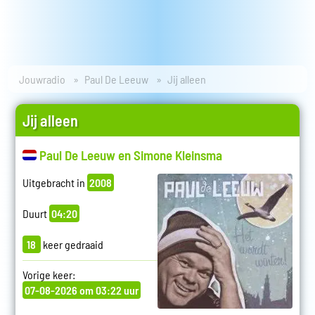
Jouwradio
Paul De Leeuw
Jij alleen
Jij alleen
Paul De Leeuw en Simone Kleinsma
Uitgebracht in
2008
Duurt
04:20
18
keer gedraaid
Vorige keer:
07-08-2026 om 03:22 uur