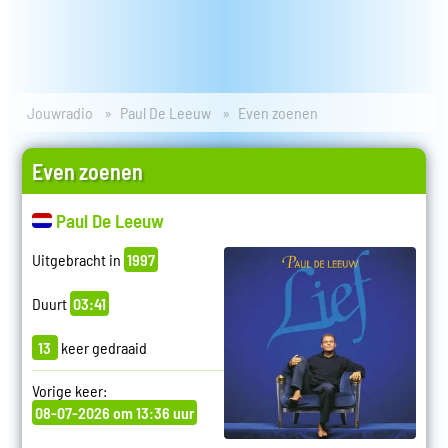
Jouwradio
Paul De Leeuw
Even zoenen
Even zoenen
Paul De Leeuw
Uitgebracht in
1997
Duurt
03:41
13
keer gedraaid
Vorige keer:
08-07-2026 om 13:36 uur