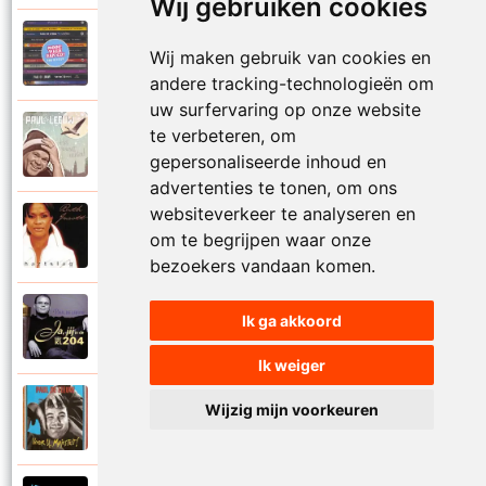
Wij gebruiken cookies
Paul De Leeuw en Adje
Wij maken gebruik van cookies en
2006
Katinka
andere tracking-technologieën om
uw surfervaring op onze website
Paul De Leeuw
te verbeteren, om
2008
Kerstmis
gepersonaliseerde inhoud en
advertenties te tonen, om ons
websiteverkeer te analyseren en
Ruth Jacott en Paul De Leeuw
om te begrijpen waar onze
1997
Kijk niet uit
bezoekers vandaan komen.
Paul De Leeuw
Ik ga akkoord
1997
KL 204 (Als ik God was)
Ik weiger
Paul De Leeuw
Wijzig mijn voorkeuren
1991
Knuffellied