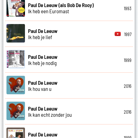
Paul De Leeuw (als Bob De Rooy)
1993
Ik heb een Euromast
Paul De Leeuw
1997
Ik heb je lief
Paul De Leeuw
1999
Ik heb je nodig
Paul De Leeuw
2016
Ik hou van u
Paul De Leeuw
2016
Ik kan echt zonder jou
Paul De Leeuw
1999