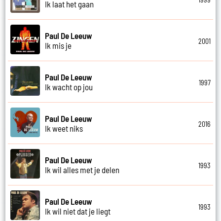
Ik laat het gaan
Paul De Leeuw
2001
Ik mis je
Paul De Leeuw
1997
Ik wacht op jou
Paul De Leeuw
2016
Ik weet niks
Paul De Leeuw
1993
Ik wil alles met je delen
Paul De Leeuw
1993
Ik wil niet dat je liegt