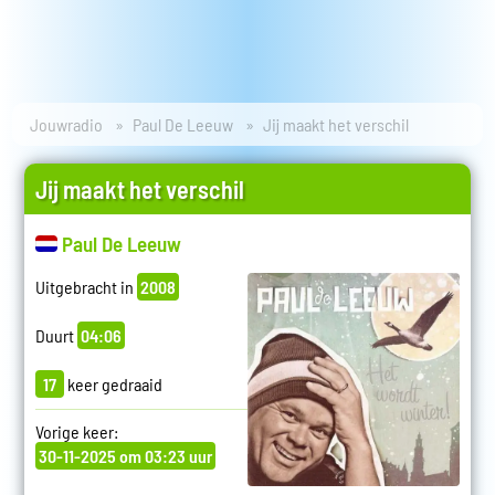
Jouwradio
Paul De Leeuw
Jij maakt het verschil
Jij maakt het verschil
Paul De Leeuw
Uitgebracht in
2008
Duurt
04:06
17
keer gedraaid
Vorige keer:
30-11-2025 om 03:23 uur