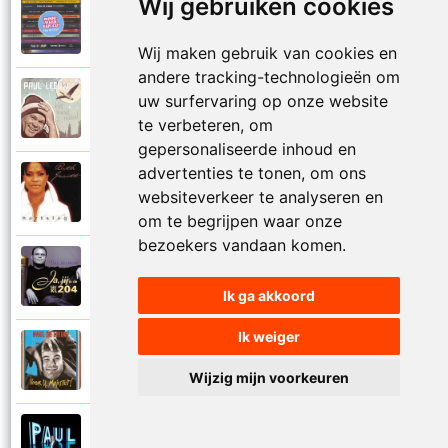
Wij gebruiken cookies
Paul De Leeuw en Adje
2006
Katinka
Wij maken gebruik van cookies en
andere tracking-technologieën om
Paul De Leeuw
uw surfervaring op onze website
2008
Kerstmis
te verbeteren, om
gepersonaliseerde inhoud en
advertenties te tonen, om ons
Ruth Jacott en Paul De Leeuw
1997
websiteverkeer te analyseren en
Kijk niet uit
om te begrijpen waar onze
bezoekers vandaan komen.
Paul De Leeuw
1997
KL 204 (Als ik God was)
Ik ga akkoord
Ik weiger
Paul De Leeuw
1991
Knuffellied
Wijzig mijn voorkeuren
Paul De Leeuw
2012