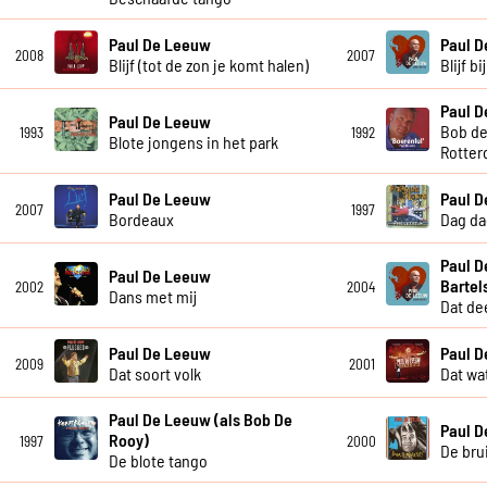
Paul De Leeuw
Paul 
2008
2007
Blijf (tot de zon je komt halen)
Blijf b
Paul 
Paul De Leeuw
Bob de
1993
1992
Blote jongens in het park
Rotter
Paul De Leeuw
Paul 
2007
1997
Bordeaux
Dag da
Paul D
Paul De Leeuw
Bartel
2002
2004
Dans met mij
Dat dee
Paul De Leeuw
Paul 
2009
2001
Dat soort volk
Dat wat
Paul De Leeuw (als Bob De
Paul 
Rooy)
1997
2000
De bru
De blote tango