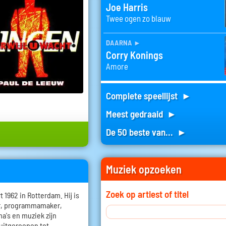
Joe Harris
Twee ogen zo blauw
daarna
►
Corry Konings
Amore
Complete speellijst ►
Meest gedraaid ►
De 50 beste van... ►
Muziek opzoeken
Zoek op artiest of titel
1962 in Rotterdam. Hij is
er, programmamaker,
a's en muziek zijn
 uitgeroepen tot