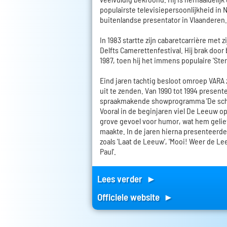
populairste televisiepersoonlijkheid in 
buitenlandse presentator in Vlaanderen.
In 1983 startte zijn cabaretcarrière met 
Delfts Camerettenfestival. Hij brak door b
1987, toen hij het immens populaire 'Ste
Eind jaren tachtig besloot omroep VARA 
uit te zenden. Van 1990 tot 1994 presente
spraakmakende showprogramma 'De sch
Vooral in de beginjaren viel De Leeuw o
grove gevoel voor humor, wat hem gelie
maakte. In de jaren hierna presenteerde
zoals 'Laat de Leeuw', 'Mooi! Weer de Le
Paul'.
Lees verder ►
Officiele website ►