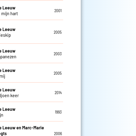
De Leeuw
2001
 mijn hart
De Leeuw
2005
ieskip
De Leeuw
2003
apanezen
De Leeuw
2005
mij
De Leeuw
2014
ljoen keer
De Leeuw
1993
ijn
e Leeuw en Marc-Marie
egts
2006