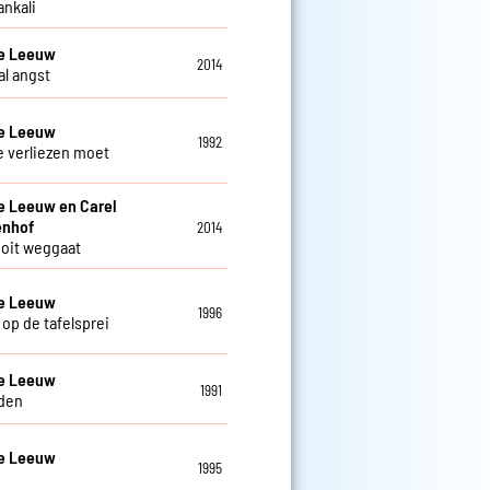
ankali
De Leeuw
2014
al angst
De Leeuw
1992
je verliezen moet
e Leeuw en Carel
enhof
2014
 ooit weggaat
De Leeuw
1996
 op de tafelsprei
De Leeuw
1991
den
De Leeuw
1995