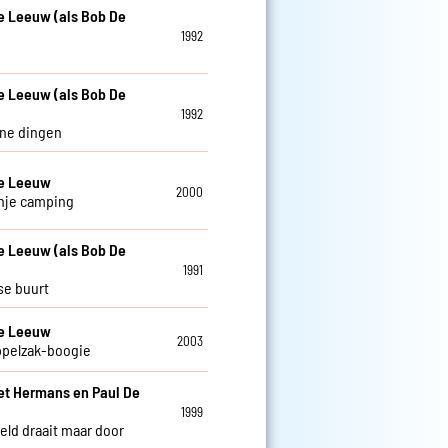
e Leeuw (als Bob De
1992
e Leeuw (als Bob De
1992
ine dingen
De Leeuw
2000
nje camping
e Leeuw (als Bob De
1991
se buurt
De Leeuw
2003
ppelzak-boogie
et Hermans en Paul De
w
1999
eld draait maar door