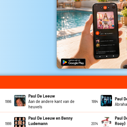
Paul De Leeuw
Paul 
Aan de andere kant van de
1996
1994
Abrah
heuvels
Paul De Leeuw en Benny
Paul D
Ludemann
Rooy)
1999
2014