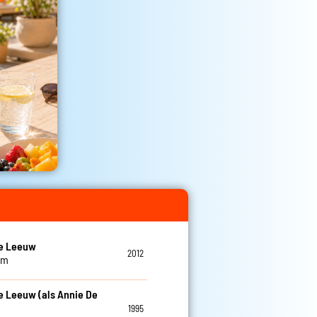
De Leeuw
2012
am
e Leeuw (als Annie De
1995