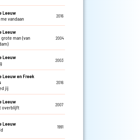
De Leeuw
2016
ij me vandaan
De Leeuw
 grote man (van
2004
dam)
De Leeuw
2003
g
e Leeuw en Freek
s
2016
d jij
De Leeuw
2007
 overblijft
De Leeuw
1991
id