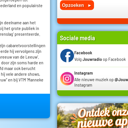
Nederland en populairste
zijn deelname aan het
ij het grote publiek in
rrenslag' presenteerde.
Sociale media
zijn cabaretvoorstellingen
erde hij vervolgens zijn
Facebook
reeuw van de Leeuw'.
Volg
Jouwradio
op Facebook
p door zijn soms harde en
fd maar ook berucht
Instagram
 hij vele andere shows,
Alle nieuwe muziek op
@Jouw
euw'' en bij VTM 'Manneke
Instagram