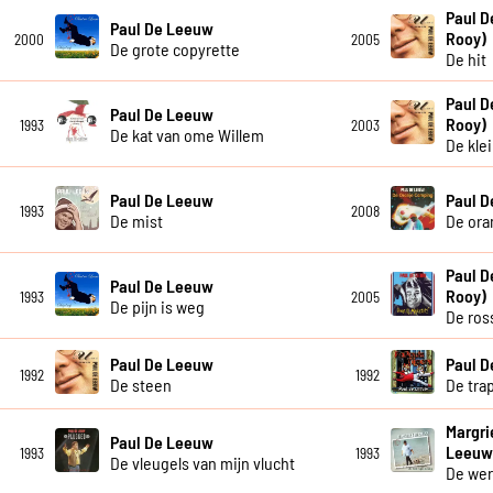
Paul D
Paul De Leeuw
Rooy)
2000
2005
De grote copyrette
De hit
Paul D
Paul De Leeuw
Rooy)
1993
2003
De kat van ome Willem
De kle
Paul De Leeuw
Paul 
1993
2008
De mist
De ora
Paul D
Paul De Leeuw
Rooy)
1993
2005
De pijn is weg
De ros
Paul De Leeuw
Paul 
1992
1992
De steen
De tra
Margri
Paul De Leeuw
Leeu
1993
1993
De vleugels van mijn vlucht
De wer