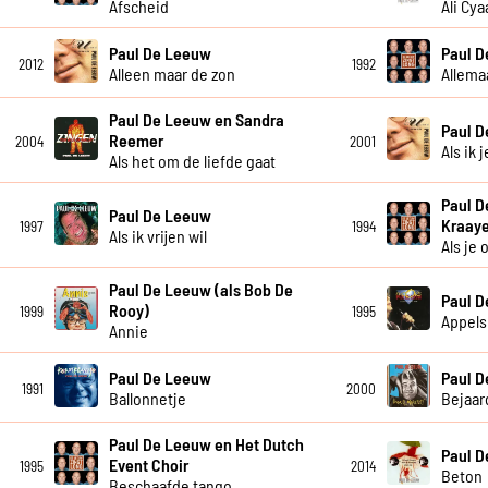
Afscheid
Ali Cya
Paul De Leeuw
Paul 
2012
1992
Alleen maar de zon
Allema
Paul De Leeuw en Sandra
Paul 
Reemer
2004
2001
Als ik 
Als het om de liefde gaat
Paul D
Paul De Leeuw
Kraay
1997
1994
Als ik vrijen wil
Als je
Paul De Leeuw (als Bob De
Paul 
Rooy)
1999
1995
Appels
Annie
Paul De Leeuw
Paul 
1991
2000
Ballonnetje
Bejaar
Paul De Leeuw en Het Dutch
Paul 
Event Choir
1995
2014
Beton
Beschaafde tango