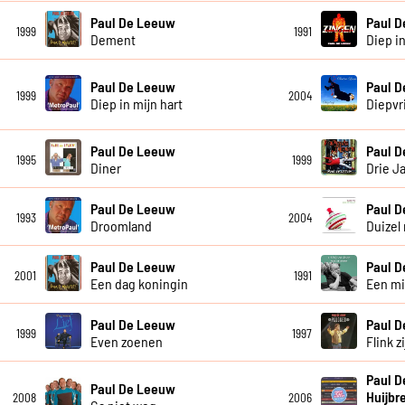
Paul De Leeuw
Paul 
1999
1991
Dement
Diep in
Paul De Leeuw
Paul 
1999
2004
Diep in mijn hart
Diepvr
Paul De Leeuw
Paul 
1995
1999
Diner
Drie J
Paul De Leeuw
Paul 
1993
2004
Droomland
Duizel 
Paul De Leeuw
Paul 
2001
1991
Een dag koningin
Een mi
Paul De Leeuw
Paul 
1999
1997
Even zoenen
Flink z
Paul D
Paul De Leeuw
Huijbr
2008
2006