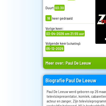
Duurt
03:30
18
keer gedraaid
Vorige keer:
03-04-2026 om 21:55 uur
Volgende keer
:
(schatting)
05-12-2026
Meer over:
Paul De Leeuw
Biografie Paul De Leeuw
Paul De Leeuw werd geboren op 26 maart 
televisiepresentator, komiek, cabareti
acteur en zanger. Zijn televisieprogramm
veelvuldig bekroond. Hij is herhaaldelijk