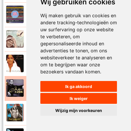
Wij gebruiken cookies
Paul De Leeuw en Adje
Wij maken gebruik van cookies en
2006
Katinka
andere tracking-technologieën om
uw surfervaring op onze website
Paul De Leeuw
te verbeteren, om
2008
Kerstmis
gepersonaliseerde inhoud en
advertenties te tonen, om ons
websiteverkeer te analyseren en
Ruth Jacott en Paul De Leeuw
om te begrijpen waar onze
1997
Kijk niet uit
bezoekers vandaan komen.
Paul De Leeuw
Ik ga akkoord
1997
KL 204 (Als ik God was)
Ik weiger
Paul De Leeuw
Wijzig mijn voorkeuren
1991
Knuffellied