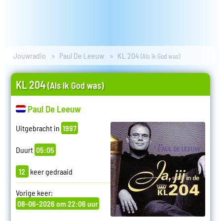
Jouwradio
Paul De Leeuw
KL 204
(Als ik God was)
KL 204
(Als ik God was)
Paul De Leeuw
Uitgebracht in
1997
Duurt
05:05
12
keer gedraaid
Vorige keer:
08-06-2026 om 22:06 uur