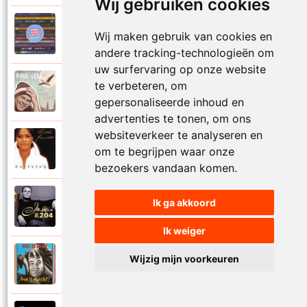
Wij gebruiken cookies
Paul De Leeuw en Adje
Wij maken gebruik van cookies en
2006
Katinka
andere tracking-technologieën om
uw surfervaring op onze website
Paul De Leeuw
te verbeteren, om
2008
Kerstmis
gepersonaliseerde inhoud en
advertenties te tonen, om ons
websiteverkeer te analyseren en
Ruth Jacott en Paul De Leeuw
om te begrijpen waar onze
1997
Kijk niet uit
bezoekers vandaan komen.
Paul De Leeuw
Ik ga akkoord
1997
KL 204 (Als ik God was)
Ik weiger
Paul De Leeuw
Wijzig mijn voorkeuren
1991
Knuffellied