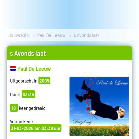
Jouwradio
Paul De Leeuw
s Avonds laat
s Avonds laat
Paul De Leeuw
Uitgebracht in
2005
Duurt
03:35
18
keer gedraaid
Vorige keer:
31-03-2026 om 03:39 uur