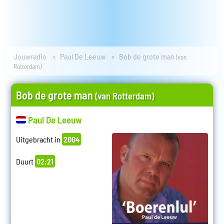
Jouwradio
Paul De Leeuw
Bob de grote man
(van
Rotterdam)
Bob de grote man
(van Rotterdam)
Paul De Leeuw
Uitgebracht in
2004
Duurt
02:21