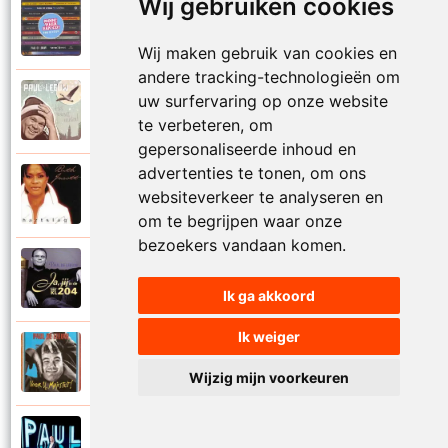
Wij gebruiken cookies
Paul De Leeuw en Adje
2006
Katinka
Wij maken gebruik van cookies en
andere tracking-technologieën om
uw surfervaring op onze website
Paul De Leeuw
2008
Kerstmis
te verbeteren, om
gepersonaliseerde inhoud en
advertenties te tonen, om ons
Ruth Jacott en Paul De Leeuw
websiteverkeer te analyseren en
1997
Kijk niet uit
om te begrijpen waar onze
bezoekers vandaan komen.
Paul De Leeuw
1997
KL 204 (Als ik God was)
Ik ga akkoord
Ik weiger
Paul De Leeuw
1991
Knuffellied
Wijzig mijn voorkeuren
Paul De Leeuw