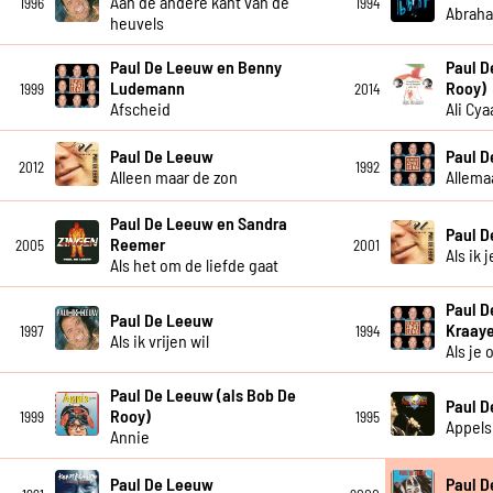
Aan de andere kant van de
1996
1994
Abrah
heuvels
Paul De Leeuw en Benny
Paul D
Ludemann
Rooy)
1999
2014
Afscheid
Ali Cya
Paul De Leeuw
Paul 
2012
1992
Alleen maar de zon
Allema
Paul De Leeuw en Sandra
Paul 
Reemer
2005
2001
Als ik 
Als het om de liefde gaat
Paul D
Paul De Leeuw
Kraay
1997
1994
Als ik vrijen wil
Als je
Paul De Leeuw (als Bob De
Paul 
Rooy)
1999
1995
Appels
Annie
Paul De Leeuw
Paul 