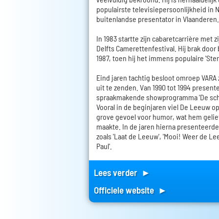
populairste televisiepersoonlijkheid in 
buitenlandse presentator in Vlaanderen.
In 1983 startte zijn cabaretcarrière met 
Delfts Camerettenfestival. Hij brak door b
1987, toen hij het immens populaire 'Ste
Eind jaren tachtig besloot omroep VARA 
uit te zenden. Van 1990 tot 1994 presente
spraakmakende showprogramma 'De sch
Vooral in de beginjaren viel De Leeuw o
grove gevoel voor humor, wat hem gelie
maakte. In de jaren hierna presenteerde
zoals 'Laat de Leeuw', 'Mooi! Weer de Le
Paul'.
Lees verder ►
Officiele website ►