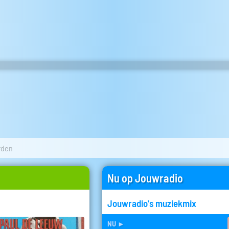
rden
Nu op Jouwradio
Jouwradio's muziekmix
nu
►