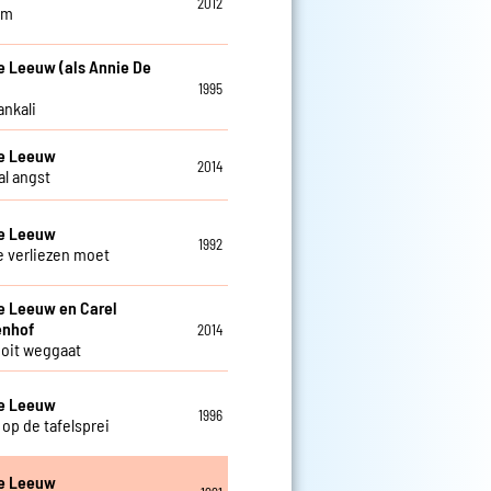
2012
am
e Leeuw (als Annie De
1995
ankali
De Leeuw
2014
al angst
De Leeuw
1992
je verliezen moet
e Leeuw en Carel
enhof
2014
 ooit weggaat
De Leeuw
1996
 op de tafelsprei
De Leeuw