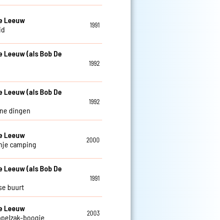
De Leeuw
1991
id
e Leeuw (als Bob De
1992
e Leeuw (als Bob De
1992
ine dingen
De Leeuw
2000
nje camping
e Leeuw (als Bob De
1991
se buurt
De Leeuw
2003
ppelzak-boogie