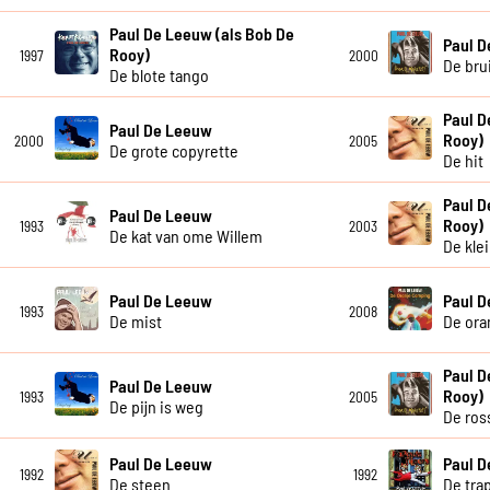
Paul De Leeuw (als Bob De
Paul 
Rooy)
1997
2000
De bru
De blote tango
Paul D
Paul De Leeuw
Rooy)
2000
2005
De grote copyrette
De hit
Paul D
Paul De Leeuw
Rooy)
1993
2003
De kat van ome Willem
De kle
Paul De Leeuw
Paul 
1993
2008
De mist
De ora
Paul D
Paul De Leeuw
Rooy)
1993
2005
De pijn is weg
De ros
Paul De Leeuw
Paul 
1992
1992
De steen
De tra