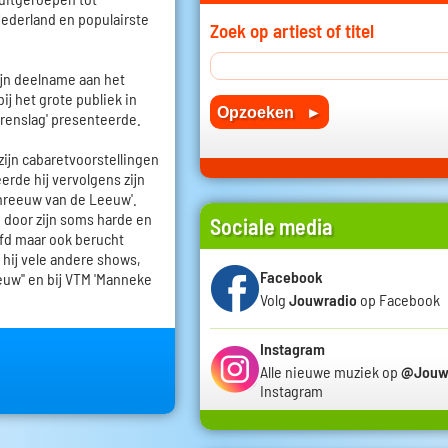
Nederland en populairste
Zoek op artiest of titel
zijn deelname aan het
ij het grote publiek in
rrenslag' presenteerde.
zijn cabaretvoorstellingen
erde hij vervolgens zijn
reeuw van de Leeuw'.
p door zijn soms harde en
Sociale media
fd maar ook berucht
 hij vele andere shows,
Facebook
euw'' en bij VTM 'Manneke
Volg
Jouwradio
op Facebook
Instagram
Alle nieuwe muziek op
@Jouw
Instagram