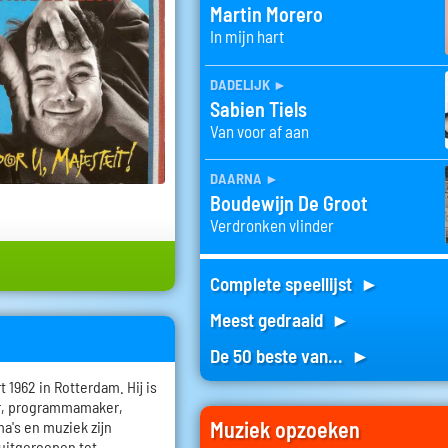
Martin Morero
In mijn hart
dadelijk
►
Sabien Tiels
Van voor af aan
daarna
►
Boudewijn De Groot
Verdronken vlinder
Complete speellijst ►
Meest gedraaid ►
De 50 beste van... ►
1962 in Rotterdam. Hij is
er, programmamaker,
Muziek opzoeken
a's en muziek zijn
 uitgeroepen tot