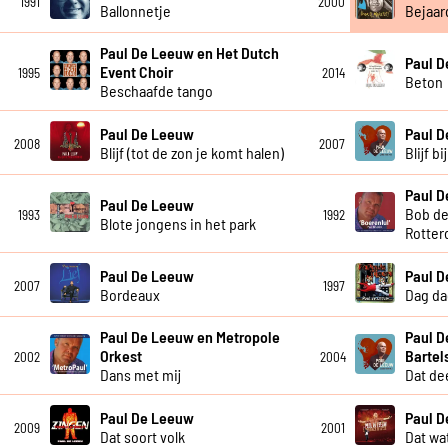
1991
2000
Ballonnetje
Bejaar
Paul De Leeuw en Het Dutch
Paul 
Event Choir
1995
2014
Beton
Beschaafde tango
Paul De Leeuw
Paul 
2008
2007
Blijf (tot de zon je komt halen)
Blijf b
Paul 
Paul De Leeuw
Bob de
1993
1992
Blote jongens in het park
Rotter
Paul De Leeuw
Paul 
2007
1997
Bordeaux
Dag da
Paul De Leeuw en Metropole
Paul D
Orkest
Bartel
2002
2004
Dans met mij
Dat dee
Paul De Leeuw
Paul 
2009
2001
Dat soort volk
Dat wat