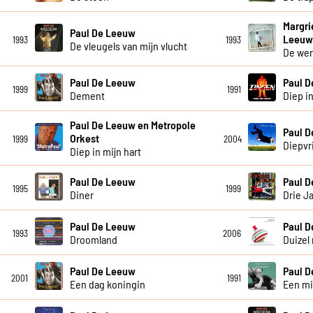
Margri
Paul De Leeuw
Leeu
1993
1993
De vleugels van mijn vlucht
De wer
Paul De Leeuw
Paul 
1999
1991
Dement
Diep in
Paul De Leeuw en Metropole
Paul 
Orkest
1999
2004
Diepvr
Diep in mijn hart
Paul De Leeuw
Paul 
1995
1999
Diner
Drie J
Paul De Leeuw
Paul 
1993
2006
Droomland
Duizel 
Paul De Leeuw
Paul 
2001
1991
Een dag koningin
Een mi