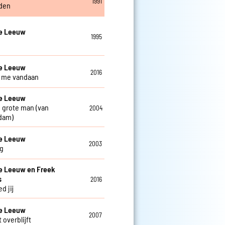
1991
den
De Leeuw
1995
De Leeuw
2016
ij me vandaan
De Leeuw
 grote man (van
2004
dam)
De Leeuw
2003
g
e Leeuw en Freek
s
2016
d jij
De Leeuw
2007
 overblijft