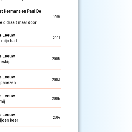
et Hermans en Paul De
w
1999
eld draait maar door
De Leeuw
2001
 mijn hart
De Leeuw
2005
ieskip
De Leeuw
2003
apanezen
De Leeuw
2005
mij
De Leeuw
2014
ljoen keer