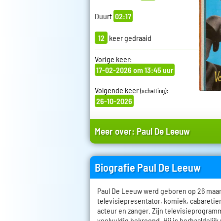
Duurt
02:17
12
keer gedraaid
Vorige keer:
17-02-2026 om 13:45 uur
Volgende keer
:
(schatting)
26-10-2026
Meer over:
Paul De Leeuw
Biografie Paul De Leeuw
Paul De Leeuw werd geboren op 26 maart 
televisiepresentator, komiek, cabareti
acteur en zanger. Zijn televisieprogramm
veelvuldig bekroond. Hij is herhaaldelijk