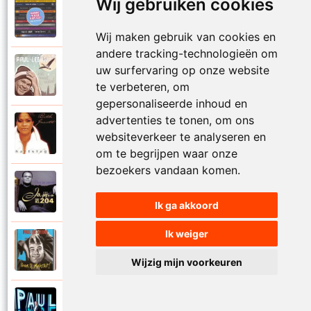
Wij gebruiken cookies
Paul De Leeuw en Adje
2006
Katinka
Wij maken gebruik van cookies en
andere tracking-technologieën om
Paul De Leeuw
uw surfervaring op onze website
2008
Kerstmis
te verbeteren, om
gepersonaliseerde inhoud en
advertenties te tonen, om ons
Ruth Jacott en Paul De Leeuw
1997
websiteverkeer te analyseren en
Kijk niet uit
om te begrijpen waar onze
bezoekers vandaan komen.
Paul De Leeuw
1997
KL 204 (Als ik God was)
Ik ga akkoord
Ik weiger
Paul De Leeuw
1991
Knuffellied
Wijzig mijn voorkeuren
Paul De Leeuw
2012