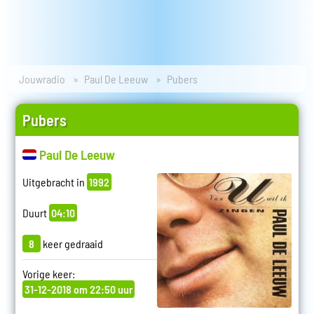
Jouwradio
Paul De Leeuw
Pubers
Pubers
Paul De Leeuw
Uitgebracht in
1992
Duurt
04:10
8
keer gedraaid
Vorige keer:
31-12-2018 om 22:50 uur