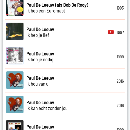
Paul De Leeuw (als Bob De Rooy)
1993
Ik heb een Euromast
Paul De Leeuw
1997
Ik heb je lief
Paul De Leeuw
1999
Ik heb je nodig
Paul De Leeuw
2016
Ik hou van u
Paul De Leeuw
2016
Ik kan echt zonder jou
Paul De Leeuw
1999