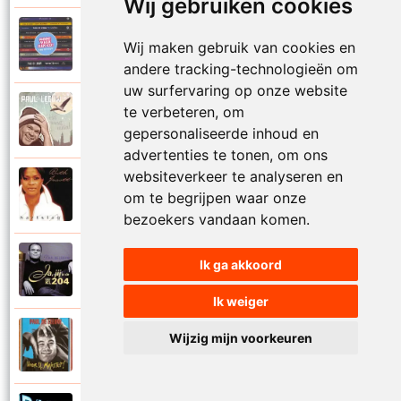
Wij gebruiken cookies
Paul De Leeuw en Adje
Wij maken gebruik van cookies en
2006
Katinka
andere tracking-technologieën om
uw surfervaring op onze website
Paul De Leeuw
te verbeteren, om
2008
Kerstmis
gepersonaliseerde inhoud en
advertenties te tonen, om ons
websiteverkeer te analyseren en
Ruth Jacott en Paul De Leeuw
om te begrijpen waar onze
1997
Kijk niet uit
bezoekers vandaan komen.
Paul De Leeuw
Ik ga akkoord
1997
KL 204 (Als ik God was)
Ik weiger
Paul De Leeuw
Wijzig mijn voorkeuren
1991
Knuffellied