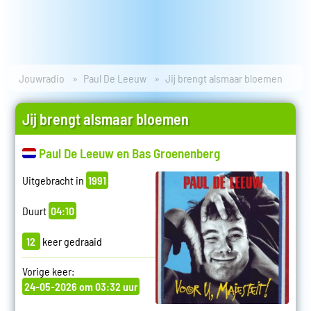
Jouwradio
Paul De Leeuw
Jij brengt alsmaar bloemen
Jij brengt alsmaar bloemen
Paul De Leeuw en Bas Groenenberg
Uitgebracht in
1991
Duurt
04:10
12
keer gedraaid
Vorige keer:
24-05-2026 om 03:32 uur