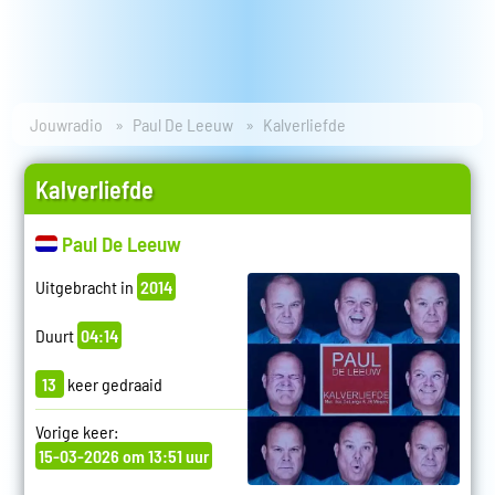
Jouwradio
Paul De Leeuw
Kalverliefde
Kalverliefde
Paul De Leeuw
Uitgebracht in
2014
Duurt
04:14
13
keer gedraaid
Vorige keer:
15-03-2026 om 13:51 uur