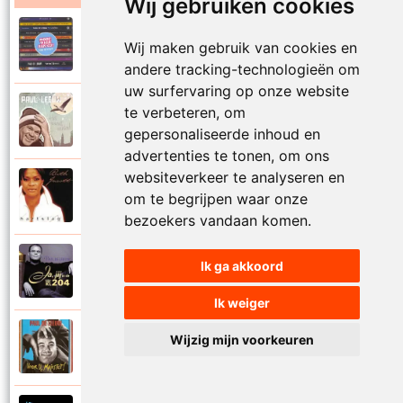
Wij gebruiken cookies
Paul De Leeuw en Adje
Wij maken gebruik van cookies en
2006
Katinka
andere tracking-technologieën om
uw surfervaring op onze website
Paul De Leeuw
te verbeteren, om
2008
Kerstmis
gepersonaliseerde inhoud en
advertenties te tonen, om ons
websiteverkeer te analyseren en
Ruth Jacott en Paul De Leeuw
om te begrijpen waar onze
1997
Kijk niet uit
bezoekers vandaan komen.
Paul De Leeuw
Ik ga akkoord
1997
KL 204 (Als ik God was)
Ik weiger
Paul De Leeuw
Wijzig mijn voorkeuren
1991
Knuffellied