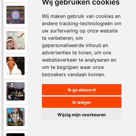
Wij gebruiken cookies
Paul De Leeuw en Adje
Wij maken gebruik van cookies en
2006
Katinka
andere tracking-technologieën om
uw surfervaring op onze website
Paul De Leeuw
te verbeteren, om
2008
Kerstmis
gepersonaliseerde inhoud en
advertenties te tonen, om ons
websiteverkeer te analyseren en
Ruth Jacott en Paul De Leeuw
om te begrijpen waar onze
1997
Kijk niet uit
bezoekers vandaan komen.
Paul De Leeuw
Ik ga akkoord
1997
KL 204 (Als ik God was)
Ik weiger
Paul De Leeuw
Wijzig mijn voorkeuren
1991
Knuffellied