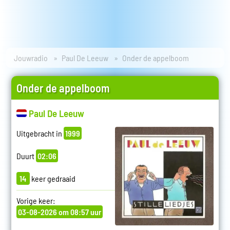
Jouwradio
Paul De Leeuw
Onder de appelboom
Onder de appelboom
Paul De Leeuw
Uitgebracht in
1999
Duurt
02:06
14
keer gedraaid
Vorige keer:
03-08-2026 om 08:57 uur