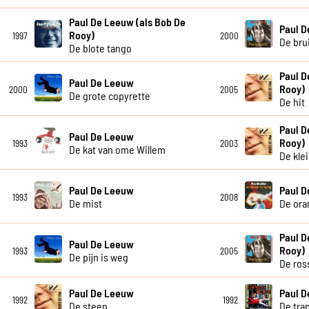
Paul De Leeuw (als Bob De
Paul 
Rooy)
1997
2000
De bru
De blote tango
Paul D
Paul De Leeuw
Rooy)
2000
2005
De grote copyrette
De hit
Paul D
Paul De Leeuw
Rooy)
1993
2003
De kat van ome Willem
De kle
Paul De Leeuw
Paul 
1993
2008
De mist
De ora
Paul D
Paul De Leeuw
Rooy)
1993
2005
De pijn is weg
De ros
Paul De Leeuw
Paul 
1992
1992
De steen
De tra