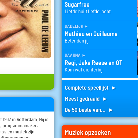
Sugarfree
Liefde huilt liefde lacht
dadelijk
►
Mathieu en Guillaume
Beter dan jij
daarna
►
Regi, Jake Reese en OT
Kom wat dichterbij
Complete speellijst ►
Meest gedraaid ►
De 50 beste van... ►
1962 in Rotterdam. Hij is
er, programmamaker,
Muziek opzoeken
a's en muziek zijn
 uitgeroepen tot