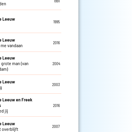
1991
den
De Leeuw
1995
De Leeuw
2016
ij me vandaan
De Leeuw
 grote man (van
2004
dam)
De Leeuw
2003
g
e Leeuw en Freek
s
2016
d jij
De Leeuw
2007
 overblijft