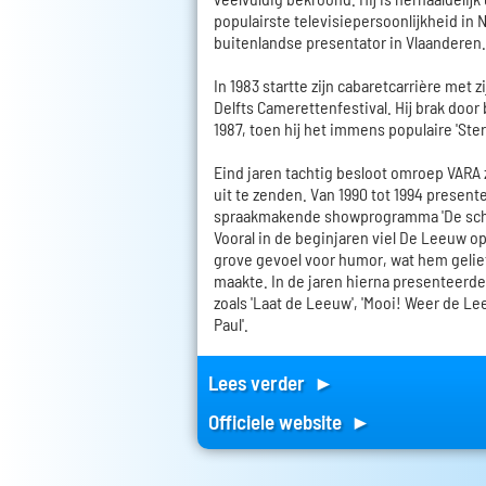
populairste televisiepersoonlijkheid in 
buitenlandse presentator in Vlaanderen.
In 1983 startte zijn cabaretcarrière met 
Delfts Camerettenfestival. Hij brak door b
1987, toen hij het immens populaire 'Ste
Eind jaren tachtig besloot omroep VARA 
uit te zenden. Van 1990 tot 1994 presente
spraakmakende showprogramma 'De sch
Vooral in de beginjaren viel De Leeuw o
grove gevoel voor humor, wat hem gelie
maakte. In de jaren hierna presenteerde
zoals 'Laat de Leeuw', 'Mooi! Weer de Le
Paul'.
Lees verder ►
Officiele website ►