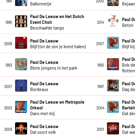
1991
2000
Ballonnetje
Bejaar
Paul De Leeuw en Het Dutch
Paul 
Event Choir
1995
2014
Beton
Beschaafde tango
Paul De Leeuw
Paul 
2008
2007
Blijf (tot de zon je komt halen)
Blijf b
Paul 
Paul De Leeuw
Bob de
1993
1992
Blote jongens in het park
Rotter
Paul De Leeuw
Paul 
2007
1997
Bordeaux
Dag da
Paul De Leeuw en Metropole
Paul D
Orkest
Bartel
2002
2004
Dans met mij
Dat dee
Paul De Leeuw
Paul 
2009
2001
Dat soort volk
Dat wat