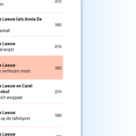
2012
am
e Leeuw (als Annie De
1995
ankali
De Leeuw
2014
al angst
De Leeuw
1992
je verliezen moet
e Leeuw en Carel
enhof
2014
 ooit weggaat
De Leeuw
1996
 op de tafelsprei
De Leeuw