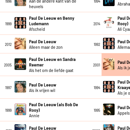
Aan de andere kant van de
1996
1994
Abrah
heuvels
Paul De Leeuw en Benny
Paul D
Ludemann
Rooy)
1999
2014
Afscheid
Ali Cya
Paul De Leeuw
Paul 
2012
1992
Alleen maar de zon
Allema
Paul De Leeuw en Sandra
Paul 
Reemer
2005
2001
Als ik 
Als het om de liefde gaat
Paul D
Paul De Leeuw
Kraay
1997
1994
Als ik vrijen wil
Als je
Paul De Leeuw (als Bob De
Paul 
Rooy)
1999
1995
Appels
Annie
Paul De Leeuw
Paul 