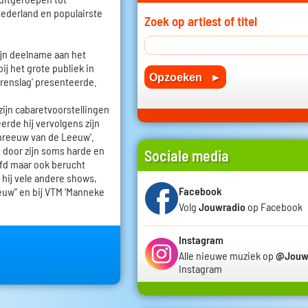
Nederland en populairste
Zoek op artiest of titel
zijn deelname aan het
ij het grote publiek in
rrenslag' presenteerde.
zijn cabaretvoorstellingen
erde hij vervolgens zijn
reeuw van de Leeuw'.
p door zijn soms harde en
Sociale media
fd maar ook berucht
 hij vele andere shows,
Facebook
euw'' en bij VTM 'Manneke
Volg
Jouwradio
op Facebook
Instagram
Alle nieuwe muziek op
@Jouw
Instagram