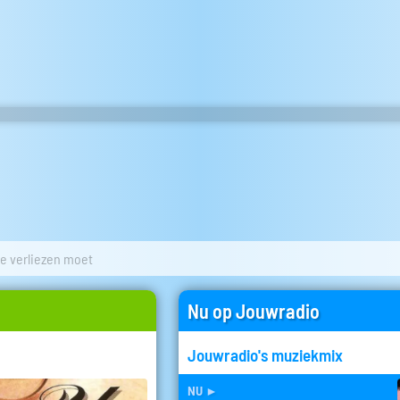
 je verliezen moet
Nu op Jouwradio
Jouwradio's muziekmix
nu
►