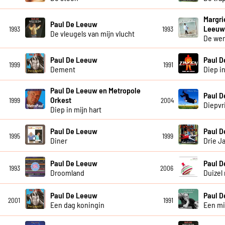
Margri
Paul De Leeuw
Leeu
1993
1993
De vleugels van mijn vlucht
De wer
Paul De Leeuw
Paul 
1999
1991
Dement
Diep in
Paul De Leeuw en Metropole
Paul 
Orkest
1999
2004
Diepvr
Diep in mijn hart
Paul De Leeuw
Paul 
1995
1999
Diner
Drie J
Paul De Leeuw
Paul 
1993
2006
Droomland
Duizel 
Paul De Leeuw
Paul 
2001
1991
Een dag koningin
Een mi