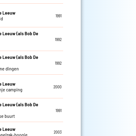
De Leeuw
1991
id
e Leeuw (als Bob De
1992
e Leeuw (als Bob De
1992
ine dingen
De Leeuw
2000
nje camping
e Leeuw (als Bob De
1991
se buurt
De Leeuw
2003
ppelzak-boogie