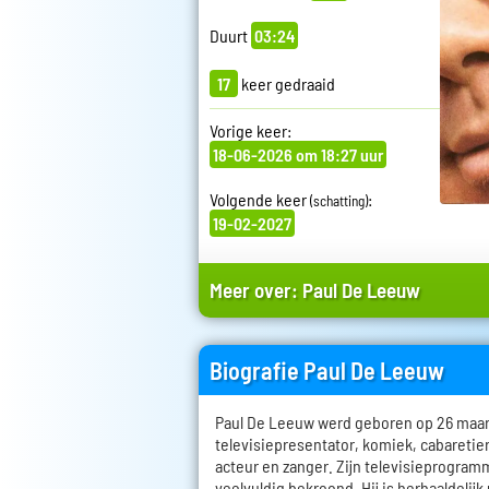
Duurt
03:24
17
keer gedraaid
Vorige keer:
18-06-2026 om 18:27 uur
Volgende keer
:
(schatting)
19-02-2027
Meer over:
Paul De Leeuw
Biografie Paul De Leeuw
Paul De Leeuw werd geboren op 26 maart 
televisiepresentator, komiek, cabareti
acteur en zanger. Zijn televisieprogramm
veelvuldig bekroond. Hij is herhaaldelijk