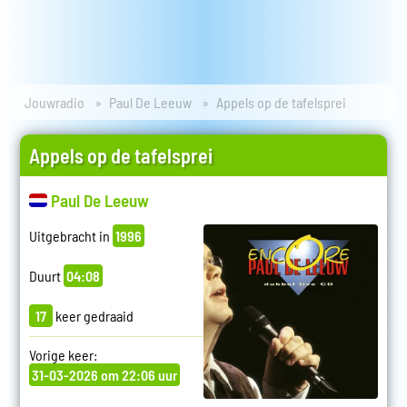
Jouwradio
Paul De Leeuw
Appels op de tafelsprei
Appels op de tafelsprei
Paul De Leeuw
Uitgebracht in
1996
Duurt
04:08
17
keer gedraaid
Vorige keer:
31-03-2026 om 22:06 uur