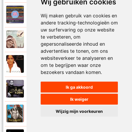
Wij gebruiken cookies
Paul De Leeuw en Adje
Wij maken gebruik van cookies en
2006
Katinka
andere tracking-technologieën om
uw surfervaring op onze website
Paul De Leeuw
te verbeteren, om
2008
Kerstmis
gepersonaliseerde inhoud en
advertenties te tonen, om ons
websiteverkeer te analyseren en
Ruth Jacott en Paul De Leeuw
om te begrijpen waar onze
1997
Kijk niet uit
bezoekers vandaan komen.
Paul De Leeuw
Ik ga akkoord
1997
KL 204 (Als ik God was)
Ik weiger
Paul De Leeuw
Wijzig mijn voorkeuren
1991
Knuffellied