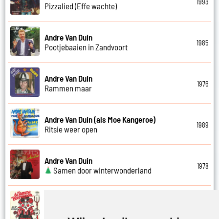
1993
Pizzalied (Effe wachte)
Andre Van Duin
1985
Pootjebaaien in Zandvoort
Andre Van Duin
1976
Rammen maar
Andre Van Duin (als Moe Kangeroe)
1989
Ritsie weer open
Andre Van Duin
1978
Samen door winterwonderland
Andre Van Duin
1974
Samen in bad