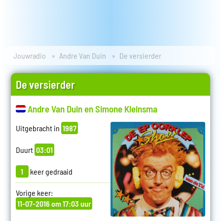
Jouwradio
Andre Van Duin
De versierder
De versierder
Andre Van Duin en Simone Kleinsma
Uitgebracht in
1987
Duurt
03:01
1
keer gedraaid
Vorige keer:
11-07-2016 om 17:03 uur