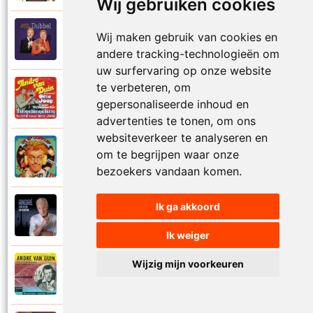
Wij gebruiken cookies
Andre Van Duin
Wij maken gebruik van cookies en
2010
Schijt maar in me pannetje
andere tracking-technologieën om
uw surfervaring op onze website
te verbeteren, om
Andre Van Duin
1977
gepersonaliseerde inhoud en
Schrijf naar ome Joop
advertenties te tonen, om ons
websiteverkeer te analyseren en
Andre Van Duin en Frans Van Dusschoten
om te begrijpen waar onze
1984
Sport
bezoekers vandaan komen.
Ik ga akkoord
Andre Van Duin
2024
Stil in de stad
Ik weiger
Wijzig mijn voorkeuren
Andre Van Duin
1965
Stoelen stoelen