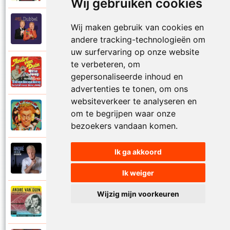
Wij gebruiken cookies
Andre Van Duin
Wij maken gebruik van cookies en
2010
Schijt maar in me pannetje
andere tracking-technologieën om
uw surfervaring op onze website
te verbeteren, om
Andre Van Duin
1977
gepersonaliseerde inhoud en
Schrijf naar ome Joop
advertenties te tonen, om ons
websiteverkeer te analyseren en
Andre Van Duin en Frans Van Dusschoten
om te begrijpen waar onze
1984
Sport
bezoekers vandaan komen.
Ik ga akkoord
Andre Van Duin
2024
Stil in de stad
Ik weiger
Wijzig mijn voorkeuren
Andre Van Duin
1965
Stoelen stoelen