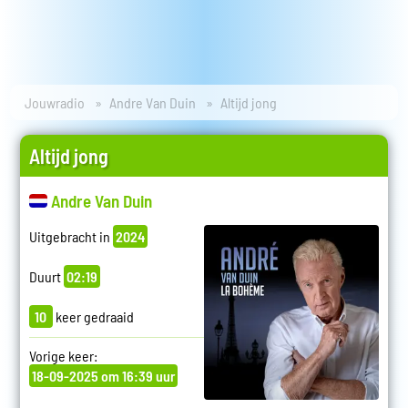
Jouwradio
Andre Van Duin
Altijd jong
Altijd jong
Andre Van Duin
Uitgebracht in
2024
Duurt
02:19
10
keer gedraaid
Vorige keer:
18-09-2025 om 16:39 uur