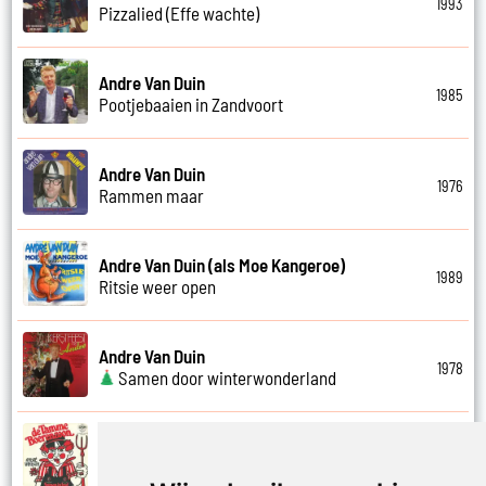
1993
Pizzalied (Effe wachte)
Andre Van Duin
1985
Pootjebaaien in Zandvoort
Andre Van Duin
1976
Rammen maar
Andre Van Duin (als Moe Kangeroe)
1989
Ritsie weer open
Andre Van Duin
1978
Samen door winterwonderland
Andre Van Duin
1974
Samen in bad