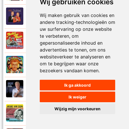
Wij gebruiken cookies
Andre Van Duin
Wij maken gebruik van cookies en
2010
Schijt maar in me pannetje
andere tracking-technologieën om
uw surfervaring op onze website
te verbeteren, om
Andre Van Duin
1977
gepersonaliseerde inhoud en
Schrijf naar ome Joop
advertenties te tonen, om ons
websiteverkeer te analyseren en
Andre Van Duin en Frans Van Dusschoten
om te begrijpen waar onze
1984
Sport
bezoekers vandaan komen.
Ik ga akkoord
Andre Van Duin
2024
Stil in de stad
Ik weiger
Wijzig mijn voorkeuren
Andre Van Duin
1965
Stoelen stoelen