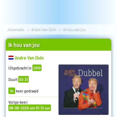
Jouwradio
Andre Van Duin
Ik hou van jou
Ik hou van jou
Andre Van Duin
Uitgebracht in
2010
Duurt
03:31
14
keer gedraaid
Vorige keer:
06-06-2026 om 01:13 uur