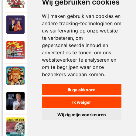
1974
Wij gebruiken cookies
Samen in bad
Wij maken gebruik van cookies en
Andre Van Duin
andere tracking-technologieën om
2010
Schijt maar in me pannetje
uw surfervaring op onze website
te verbeteren, om
gepersonaliseerde inhoud en
Andre Van Duin
1977
advertenties te tonen, om ons
Schrijf naar ome Joop
websiteverkeer te analyseren en
om te begrijpen waar onze
Andre Van Duin en Frans Van Dusschoten
bezoekers vandaan komen.
1984
Sport
Ik ga akkoord
Andre Van Duin
2024
Ik weiger
Stil in de stad
Wijzig mijn voorkeuren
Andre Van Duin
1965
Stoelen stoelen