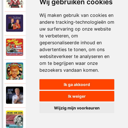
1974
Wij gebruiken cookies
Samen in bad
Wij maken gebruik van cookies en
Andre Van Duin
andere tracking-technologieën om
2010
Schijt maar in me pannetje
uw surfervaring op onze website
te verbeteren, om
gepersonaliseerde inhoud en
Andre Van Duin
1977
advertenties te tonen, om ons
Schrijf naar ome Joop
websiteverkeer te analyseren en
om te begrijpen waar onze
Andre Van Duin en Frans Van Dusschoten
bezoekers vandaan komen.
1984
Sport
Ik ga akkoord
Andre Van Duin
2024
Ik weiger
Stil in de stad
Wijzig mijn voorkeuren
Andre Van Duin
1965
Stoelen stoelen