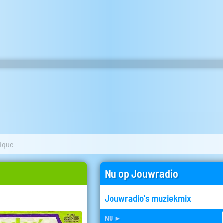
ique
Nu op Jouwradio
Jouwradio's muziekmix
nu
►