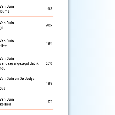
Van Duin
1987
albums
Van Duin
2024
ijd
Van Duin
1984
allee
Van Duin
 vandaag al gezegd dat ik
2010
 hou
Van Duin en De Jodys
1989
rcus
Van Duin
1974
kkerlied