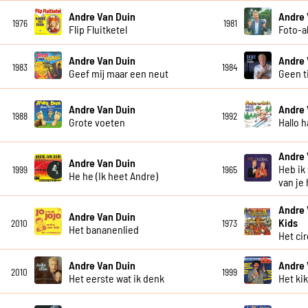
Andre Van Duin
Andre 
1976
1981
Flip Fluitketel
Foto-
Andre Van Duin
Andre 
1983
1984
Geef mij maar een neut
Geen t
Andre Van Duin
Andre 
1988
1992
Grote voeten
Hallo h
Andre 
Andre Van Duin
Heb ik
1999
1965
He he (Ik heet Andre)
van je
Andre 
Andre Van Duin
Kids
2010
1973
Het bananenlied
Het ci
Andre Van Duin
Andre 
2010
1999
Het eerste wat ik denk
Het ki