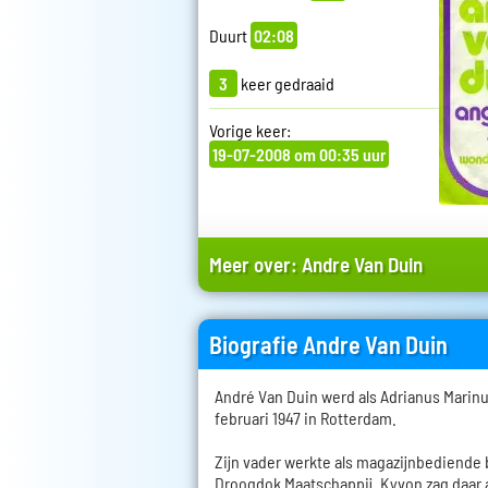
Duurt
02:08
3
keer gedraaid
Vorige keer:
19-07-2008 om 00:35 uur
Meer over:
Andre Van Duin
Biografie Andre Van Duin
André Van Duin werd als Adrianus Marin
februari 1947 in Rotterdam.
Zijn vader werkte als magazijnbediende
Droogdok Maatschappij. Kyvon zag daar a