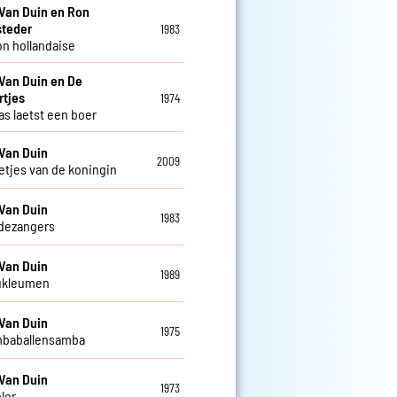
Van Duin en Ron
steder
1983
n hollandaise
Van Duin en De
rtjes
1974
as laetst een boer
Van Duin
2009
letjes van de koningin
Van Duin
1983
dezangers
Van Duin
1989
ukleumen
Van Duin
1975
mbaballensamba
Van Duin
1973
ler