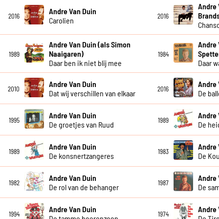
Andre 
Andre Van Duin
Brand
2016
2016
Carolien
Chanso
Andre Van Duin (als Simon
Andre 
Naaigaren)
Spette
1989
1984
Daar ben ik niet blij mee
Daar w
Andre Van Duin
Andre 
2010
2016
Dat wij verschillen van elkaar
De bal
Andre Van Duin
Andre 
1995
1989
De groetjes van Ruud
De hei
Andre Van Duin
Andre 
1989
1983
De konsnertzangeres
De Ko
Andre Van Duin
Andre 
1982
1987
De rol van de behanger
De sa
Andre Van Duin
Andre 
1994
1974
De tamme boerenzoon
De Tiro