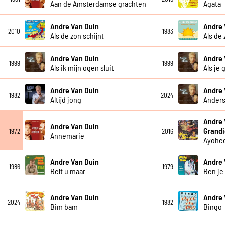
Aan de Amsterdamse grachten
Agata
Andre Van Duin
Andre 
2010
1983
Als de zon schijnt
Als de 
Andre Van Duin
Andre 
1999
1999
Als ik mijn ogen sluit
Als je 
Andre Van Duin
Andre 
1982
2024
Altijd jong
Anders
Andre 
Andre Van Duin
Grandi
1972
2016
Annemarie
Ayohe
Andre Van Duin
Andre 
1986
1979
Belt u maar
Ben je
Andre Van Duin
Andre 
2024
1982
Bim bam
Bingo