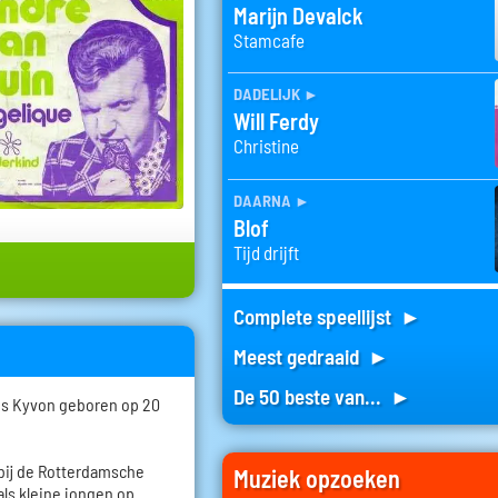
Marijn Devalck
Stamcafe
dadelijk
►
Will Ferdy
Christine
daarna
►
Blof
Tijd drijft
Complete speellijst ►
Meest gedraaid ►
De 50 beste van... ►
us Kyvon geboren op 20
 bij de Rotterdamsche
Muziek opzoeken
ls kleine jongen op