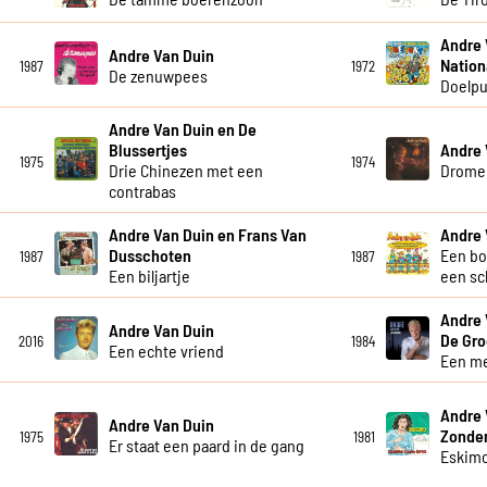
Andre 
Andre Van Duin
Nation
1987
1972
De zenuwpees
Doelpu
Andre Van Duin en De
Blussertjes
Andre 
1975
1974
Drie Chinezen met een
Drome
contrabas
Andre Van Duin en Frans Van
Andre 
Dusschoten
Een bo
1987
1987
Een biljartje
een sc
Andre 
Andre Van Duin
De Gro
2016
1984
Een echte vriend
Een me
Andre 
Andre Van Duin
Zonde
1975
1981
Er staat een paard in de gang
Eskim