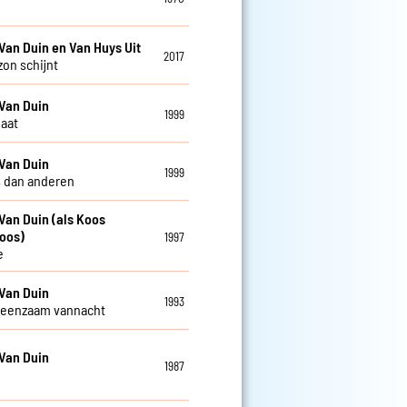
Van Duin en Van Huys Uit
2017
zon schijnt
Van Duin
1999
gaat
Van Duin
1999
 dan anderen
Van Duin (als Koos
oos)
1997
e
Van Duin
1993
 eenzaam vannacht
Van Duin
1987