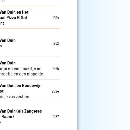
Van Duin en Het
aal Pizza Elftal
1994
nt
Van Duin
1982
n
Van Duin
utje en een moertje en
1985
hroefje en een nippeltje
Van Duin en Boudewijn
ot
2024
isje van zestien
Van Duin (als Zangeres
r Raam)
1987
o