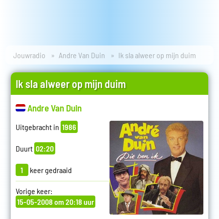
Jouwradio
Andre Van Duin
Ik sla alweer op mijn duim
Ik sla alweer op mijn duim
Andre Van Duin
Uitgebracht in
1986
Duurt
02:20
1
keer gedraaid
Vorige keer:
15-05-2008 om 20:18 uur