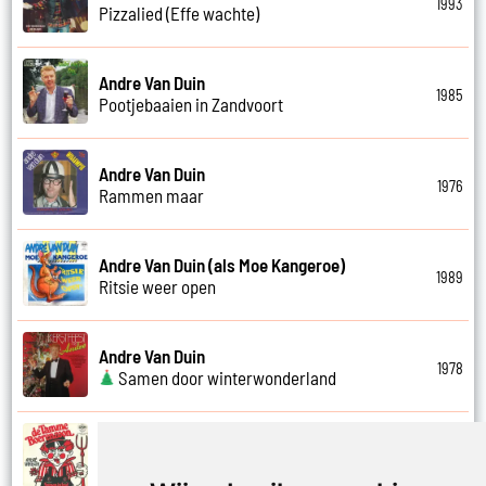
1993
Pizzalied (Effe wachte)
Andre Van Duin
1985
Pootjebaaien in Zandvoort
Andre Van Duin
1976
Rammen maar
Andre Van Duin (als Moe Kangeroe)
1989
Ritsie weer open
Andre Van Duin
1978
Samen door winterwonderland
Andre Van Duin
1974
Samen in bad