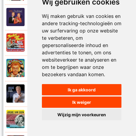
Wij gebruiken cookies
Andre Van Duin
Wij maken gebruik van cookies en
2010
Schijt maar in me pannetje
andere tracking-technologieën om
uw surfervaring op onze website
te verbeteren, om
Andre Van Duin
1977
gepersonaliseerde inhoud en
Schrijf naar ome Joop
advertenties te tonen, om ons
websiteverkeer te analyseren en
Andre Van Duin en Frans Van Dusschoten
om te begrijpen waar onze
1984
Sport
bezoekers vandaan komen.
Ik ga akkoord
Andre Van Duin
2024
Stil in de stad
Ik weiger
Wijzig mijn voorkeuren
Andre Van Duin
1965
Stoelen stoelen