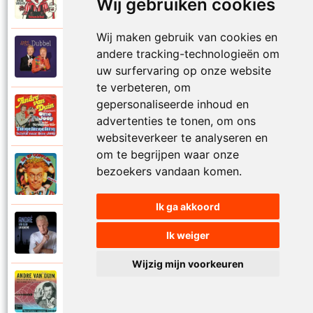
1974
Wij gebruiken cookies
Samen in bad
Wij maken gebruik van cookies en
Andre Van Duin
andere tracking-technologieën om
2010
Schijt maar in me pannetje
uw surfervaring op onze website
te verbeteren, om
gepersonaliseerde inhoud en
Andre Van Duin
1977
advertenties te tonen, om ons
Schrijf naar ome Joop
websiteverkeer te analyseren en
om te begrijpen waar onze
Andre Van Duin en Frans Van Dusschoten
bezoekers vandaan komen.
1984
Sport
Ik ga akkoord
Andre Van Duin
2024
Ik weiger
Stil in de stad
Wijzig mijn voorkeuren
Andre Van Duin
1965
Stoelen stoelen