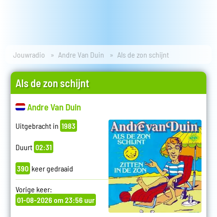
Jouwradio
Andre Van Duin
Als de zon schijnt
Als de zon schijnt
Andre Van Duin
Uitgebracht in
1983
Duurt
02:31
390
keer gedraaid
Vorige keer:
01-08-2026 om 23:56 uur