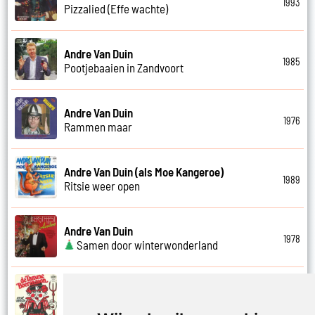
1993
Pizzalied (Effe wachte)
Andre Van Duin
1985
Pootjebaaien in Zandvoort
Andre Van Duin
1976
Rammen maar
Andre Van Duin (als Moe Kangeroe)
1989
Ritsie weer open
Andre Van Duin
1978
Samen door winterwonderland
Andre Van Duin
1974
Samen in bad