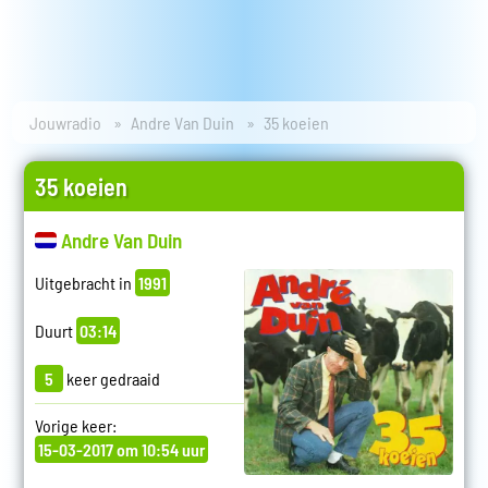
Jouwradio
Andre Van Duin
35 koeien
35 koeien
Andre Van Duin
Uitgebracht in
1991
Duurt
03:14
5
keer gedraaid
Vorige keer:
15-03-2017 om 10:54 uur