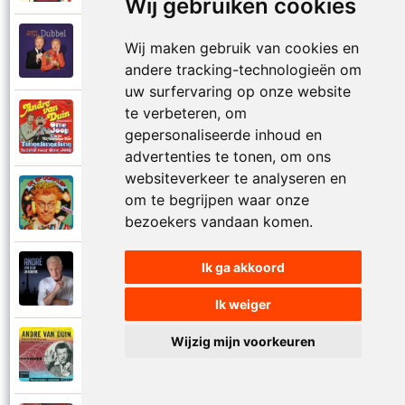
Wij gebruiken cookies
Andre Van Duin
Wij maken gebruik van cookies en
2010
Schijt maar in me pannetje
andere tracking-technologieën om
uw surfervaring op onze website
te verbeteren, om
Andre Van Duin
1977
gepersonaliseerde inhoud en
Schrijf naar ome Joop
advertenties te tonen, om ons
websiteverkeer te analyseren en
Andre Van Duin en Frans Van Dusschoten
om te begrijpen waar onze
1984
Sport
bezoekers vandaan komen.
Ik ga akkoord
Andre Van Duin
2024
Stil in de stad
Ik weiger
Wijzig mijn voorkeuren
Andre Van Duin
1965
Stoelen stoelen