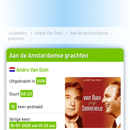
Jouwradio
Andre Van Duin
Aan de Amsterdamse
grachten
Aan de Amsterdamse grachten
Andre Van Duin
Uitgebracht in
2016
Duurt
03:23
10
keer gedraaid
Vorige keer:
19-07-2026 om 01:22 uur