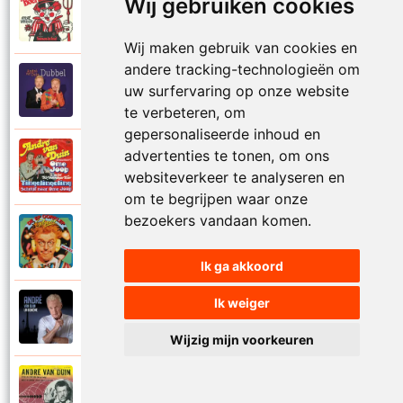
Wij gebruiken cookies
Andre Van Duin
1974
Samen in bad
Wij maken gebruik van cookies en
andere tracking-technologieën om
Andre Van Duin
uw surfervaring op onze website
2010
Schijt maar in me pannetje
te verbeteren, om
gepersonaliseerde inhoud en
advertenties te tonen, om ons
Andre Van Duin
1977
Schrijf naar ome Joop
websiteverkeer te analyseren en
om te begrijpen waar onze
bezoekers vandaan komen.
Andre Van Duin en Frans Van Dusschoten
1984
Sport
Ik ga akkoord
Ik weiger
Andre Van Duin
2024
Stil in de stad
Wijzig mijn voorkeuren
Andre Van Duin
1965
Stoelen stoelen