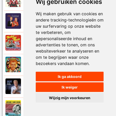
1974
Wij gebruiken cookies
Samen in bad
Wij maken gebruik van cookies en
Andre Van Duin
andere tracking-technologieën om
2010
Schijt maar in me pannetje
uw surfervaring op onze website
te verbeteren, om
gepersonaliseerde inhoud en
Andre Van Duin
1977
advertenties te tonen, om ons
Schrijf naar ome Joop
websiteverkeer te analyseren en
om te begrijpen waar onze
Andre Van Duin en Frans Van Dusschoten
bezoekers vandaan komen.
1984
Sport
Ik ga akkoord
Andre Van Duin
2024
Ik weiger
Stil in de stad
Wijzig mijn voorkeuren
Andre Van Duin
1965
Stoelen stoelen