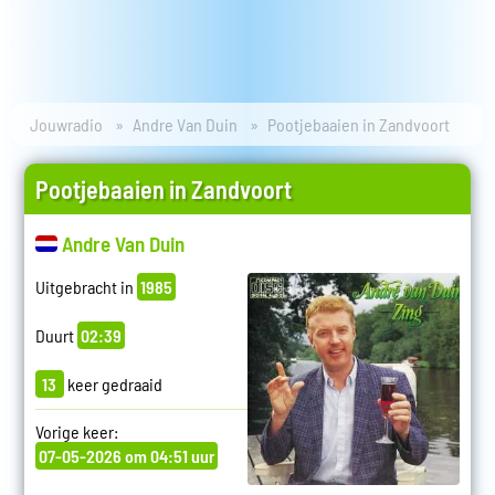
Jouwradio
Andre Van Duin
Pootjebaaien in Zandvoort
Pootjebaaien in Zandvoort
Andre Van Duin
Uitgebracht in
1985
Duurt
02:39
13
keer gedraaid
Vorige keer:
07-05-2026 om 04:51 uur