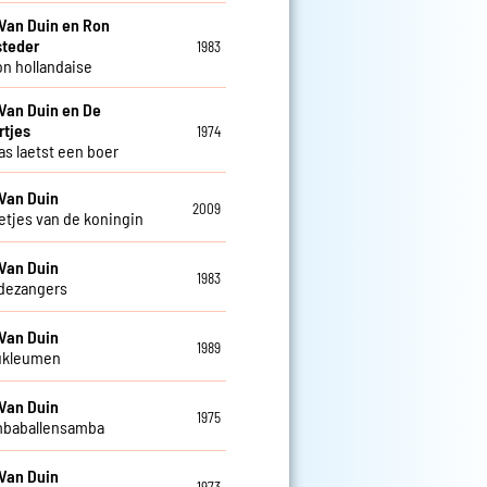
Van Duin en Ron
steder
1983
n hollandaise
Van Duin en De
rtjes
1974
as laetst een boer
Van Duin
2009
letjes van de koningin
Van Duin
1983
dezangers
Van Duin
1989
ukleumen
Van Duin
1975
mbaballensamba
Van Duin