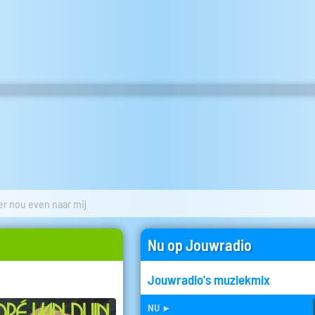
er nou even naar mij
Nu op Jouwradio
Jouwradio's muziekmix
nu
►