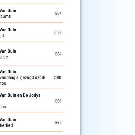
Van Duin
1987
albums
Van Duin
2024
ijd
Van Duin
1984
allee
Van Duin
 vandaag al gezegd dat ik
2010
 hou
Van Duin en De Jodys
1989
rcus
Van Duin
1974
kkerlied