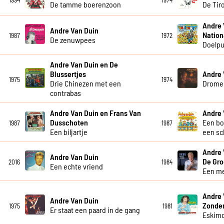
1994
1974
De tamme boerenzoon
De Tiro
Andre 
Andre Van Duin
Nation
1987
1972
De zenuwpees
Doelpu
Andre Van Duin en De
Blussertjes
Andre 
1975
1974
Drie Chinezen met een
Drome
contrabas
Andre Van Duin en Frans Van
Andre 
Dusschoten
Een bo
1987
1987
Een biljartje
een sc
Andre 
Andre Van Duin
De Gro
2016
1984
Een echte vriend
Een me
Andre 
Andre Van Duin
Zonde
1975
1981
Er staat een paard in de gang
Eskim