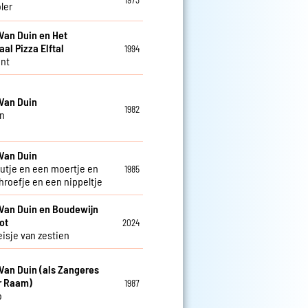
1973
ler
Van Duin en Het
aal Pizza Elftal
1994
nt
Van Duin
1982
n
Van Duin
utje en een moertje en
1985
hroefje en een nippeltje
Van Duin en Boudewijn
ot
2024
isje van zestien
Van Duin (als Zangeres
r Raam)
1987
o