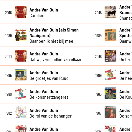
Andre 
Andre Van Duin
Brand
2016
2016
Carolien
Chanso
Andre Van Duin (als Simon
Andre 
Naaigaren)
Spette
1989
1984
Daar ben ik niet blij mee
Daar w
Andre Van Duin
Andre 
2010
2016
Dat wij verschillen van elkaar
De bal
Andre Van Duin
Andre 
1995
1989
De groetjes van Ruud
De hei
Andre Van Duin
Andre 
1989
1983
De konsnertzangeres
De Ko
Andre Van Duin
Andre 
1982
1987
De rol van de behanger
De sa
Andre Van Duin
Andre 