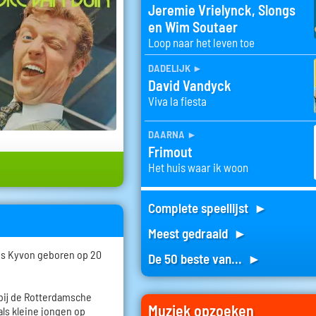
Jeremie Vrielynck, Slongs
en Wim Soutaer
Loop naar het leven toe
dadelijk
►
David Vandyck
Viva la fiesta
daarna
►
Frimout
Het huis waar ik woon
Complete speellijst ►
Meest gedraaid ►
us Kyvon geboren op 20
De 50 beste van... ►
 bij de Rotterdamsche
Muziek opzoeken
ls kleine jongen op