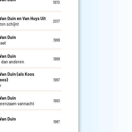
1970
Van Duin en Van Huys Uit
2017
zon schijnt
Van Duin
1999
gaat
Van Duin
1999
 dan anderen
Van Duin (als Koos
oos)
1997
e
Van Duin
1993
 eenzaam vannacht
Van Duin
1987