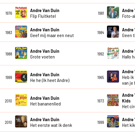
Andre Van Duin
Andre 
1976
1981
Flip Fluitketel
Foto-
Andre Van Duin
Andre 
1983
1984
Geef mij maar een neut
Geen t
Andre Van Duin
Andre 
1988
1992
Grote voeten
Hallo h
Andre 
Andre Van Duin
Heb ik
1999
1965
He he (Ik heet Andre)
van je
Andre 
Andre Van Duin
Kids
2010
1973
Het bananenlied
Het ci
Andre Van Duin
Andre 
2010
1999
Het eerste wat ik denk
Het ki