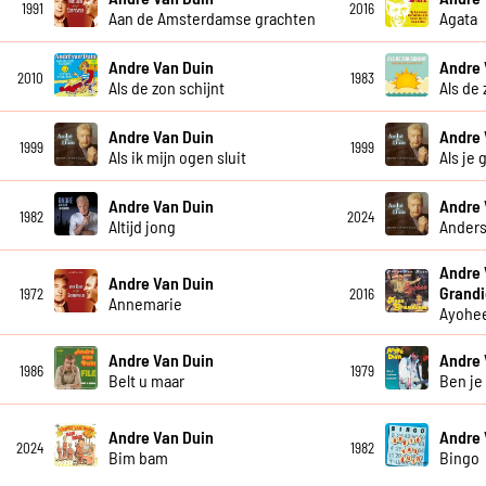
1991
2016
Aan de Amsterdamse grachten
Agata
Andre Van Duin
Andre 
2010
1983
Als de zon schijnt
Als de 
Andre Van Duin
Andre 
1999
1999
Als ik mijn ogen sluit
Als je 
Andre Van Duin
Andre 
1982
2024
Altijd jong
Anders
Andre 
Andre Van Duin
Grandi
1972
2016
Annemarie
Ayohe
Andre Van Duin
Andre 
1986
1979
Belt u maar
Ben je
Andre Van Duin
Andre 
2024
1982
Bim bam
Bingo