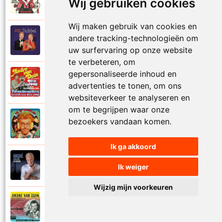
1974
Wij gebruiken cookies
Samen in bad
Wij maken gebruik van cookies en
Andre Van Duin
andere tracking-technologieën om
2010
Schijt maar in me pannetje
uw surfervaring op onze website
te verbeteren, om
gepersonaliseerde inhoud en
Andre Van Duin
1977
advertenties te tonen, om ons
Schrijf naar ome Joop
websiteverkeer te analyseren en
om te begrijpen waar onze
Andre Van Duin en Frans Van Dusschoten
bezoekers vandaan komen.
1984
Sport
Ik ga akkoord
Andre Van Duin
2024
Ik weiger
Stil in de stad
Wijzig mijn voorkeuren
Andre Van Duin
1965
Stoelen stoelen