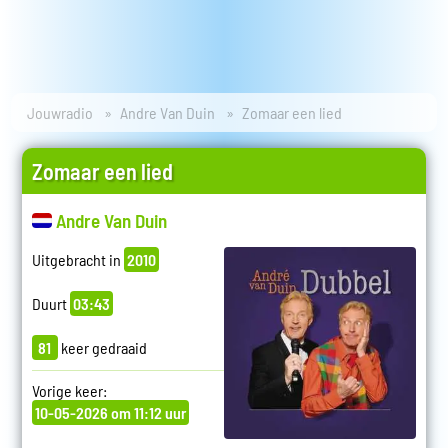
Jouwradio
Andre Van Duin
Zomaar een lied
Zomaar een lied
Andre Van Duin
Uitgebracht in
2010
Duurt
03:43
81
keer gedraaid
Vorige keer:
10-05-2026 om 11:12 uur