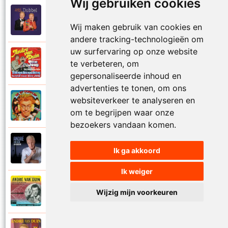
Wij gebruiken cookies
Andre Van Duin
2010
Schijt maar in me pannetje
Wij maken gebruik van cookies en
andere tracking-technologieën om
uw surfervaring op onze website
Andre Van Duin
te verbeteren, om
1977
Schrijf naar ome Joop
gepersonaliseerde inhoud en
advertenties te tonen, om ons
websiteverkeer te analyseren en
Andre Van Duin en Frans Van Dusschoten
1984
Sport
om te begrijpen waar onze
bezoekers vandaan komen.
Andre Van Duin
2024
Ik ga akkoord
Stil in de stad
Ik weiger
Andre Van Duin
Wijzig mijn voorkeuren
1965
Stoelen stoelen