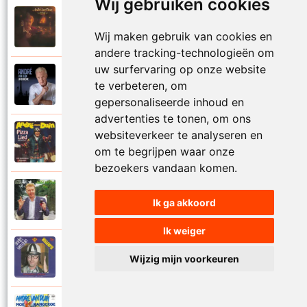
Wij gebruiken cookies
Andre Van Duin
1982
Oranjeboomstraat
Wij maken gebruik van cookies en
andere tracking-technologieën om
uw surfervaring op onze website
Andre Van Duin
te verbeteren, om
2024
Parijs
gepersonaliseerde inhoud en
advertenties te tonen, om ons
websiteverkeer te analyseren en
Andre Van Duin
1993
Pizzalied (Effe wachte)
om te begrijpen waar onze
bezoekers vandaan komen.
Andre Van Duin
1985
Ik ga akkoord
Pootjebaaien in Zandvoort
Ik weiger
Andre Van Duin
Wijzig mijn voorkeuren
1976
Rammen maar