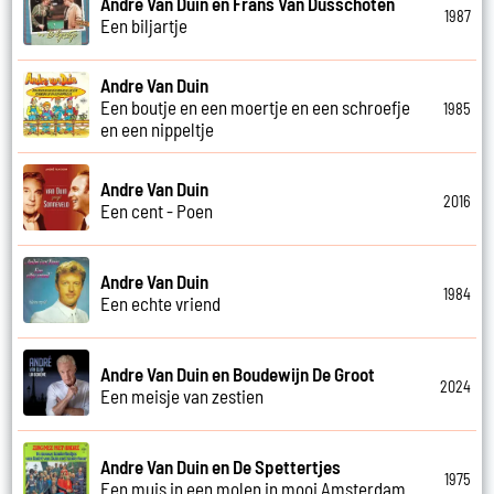
Andre Van Duin en Frans Van Dusschoten
1987
Een biljartje
Andre Van Duin
Een boutje en een moertje en een schroefje
1985
en een nippeltje
Andre Van Duin
2016
Een cent - Poen
Andre Van Duin
1984
Een echte vriend
Andre Van Duin en Boudewijn De Groot
2024
Een meisje van zestien
Andre Van Duin en De Spettertjes
1975
Een muis in een molen in mooi Amsterdam