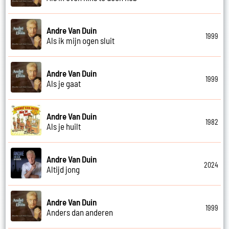
Andre Van Duin
1999
Als ik mijn ogen sluit
Andre Van Duin
1999
Als je gaat
Andre Van Duin
1982
Als je huilt
Andre Van Duin
2024
Altijd jong
Andre Van Duin
1999
Anders dan anderen