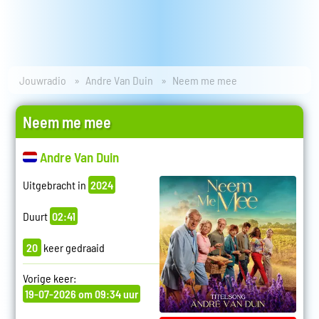
Jouwradio
Andre Van Duin
Neem me mee
Neem me mee
Andre Van Duin
Uitgebracht in
2024
Duurt
02:41
20
keer gedraaid
Vorige keer:
19-07-2026 om 09:34 uur