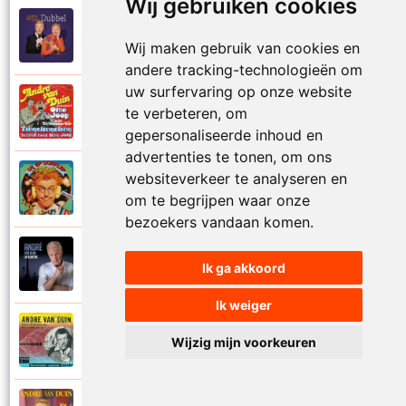
Wij gebruiken cookies
Andre Van Duin
2010
Schijt maar in me pannetje
Wij maken gebruik van cookies en
andere tracking-technologieën om
uw surfervaring op onze website
Andre Van Duin
te verbeteren, om
1977
Schrijf naar ome Joop
gepersonaliseerde inhoud en
advertenties te tonen, om ons
websiteverkeer te analyseren en
Andre Van Duin en Frans Van Dusschoten
1984
Sport
om te begrijpen waar onze
bezoekers vandaan komen.
Andre Van Duin
2024
Ik ga akkoord
Stil in de stad
Ik weiger
Andre Van Duin
Wijzig mijn voorkeuren
1965
Stoelen stoelen