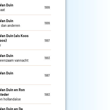
Van Duin
1999
gaat
Van Duin
1999
 dan anderen
Van Duin (als Koos
oos)
1997
e
Van Duin
1993
 eenzaam vannacht
Van Duin
1987
Van Duin en Ron
steder
1983
n hollandaise
Van Duin en De