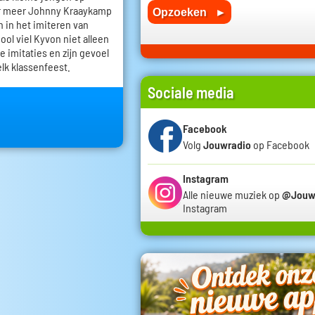
r meer Johnny Kraaykamp
h in het imiteren van
ol viel Kyvon niet alleen
e imitaties en zijn gevoel
elk klassenfeest.
Sociale media
Facebook
Volg
Jouwradio
op Facebook
Instagram
Alle nieuwe muziek op
@Jouw
Instagram