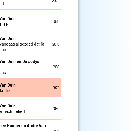
2024
ijd
Van Duin
1984
allee
Van Duin
 vandaag al gezegd dat ik
2010
 hou
Van Duin en De Jodys
1989
rcus
Van Duin
1974
kkerlied
Van Duin
1995
aimachinelied
Lee Hooper en Andre Van