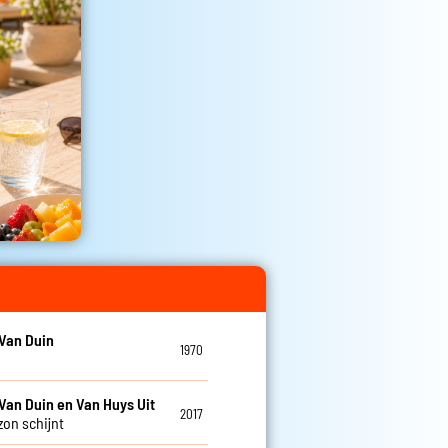
Van Duin
1970
Van Duin en Van Huys Uit
2017
zon schijnt