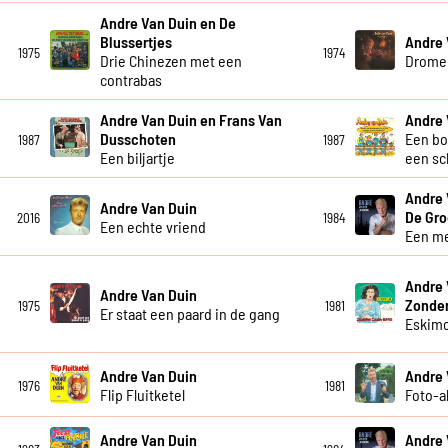
Andre Van Duin en De
Blussertjes
Andre 
1975
1974
Drie Chinezen met een
Drome
contrabas
Andre Van Duin en Frans Van
Andre 
Dusschoten
Een bo
1987
1987
Een biljartje
een sc
Andre 
Andre Van Duin
De Gro
2016
1984
Een echte vriend
Een me
Andre 
Andre Van Duin
Zonde
1975
1981
Er staat een paard in de gang
Eskim
Andre Van Duin
Andre 
1976
1981
Flip Fluitketel
Foto-
Andre Van Duin
Andre 