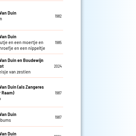
Van Duin
1982
n
Van Duin
utje en een moertje en
1985
hroefje en een nippeltje
Van Duin en Boudewijn
ot
2024
isje van zestien
Van Duin (als Zangeres
r Raam)
1987
o
Van Duin
1987
albums
Van Duin