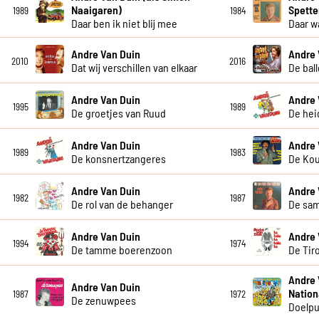
Naaigaren)
Spette
1989
1984
Daar ben ik niet blij mee
Daar w
Andre Van Duin
Andre 
2010
2016
Dat wij verschillen van elkaar
De bal
Andre Van Duin
Andre 
1995
1989
De groetjes van Ruud
De hei
Andre Van Duin
Andre 
1989
1983
De konsnertzangeres
De Ko
Andre Van Duin
Andre 
1982
1987
De rol van de behanger
De sa
Andre Van Duin
Andre 
1994
1974
De tamme boerenzoon
De Tiro
Andre 
Andre Van Duin
Nation
1987
1972
De zenuwpees
Doelpu