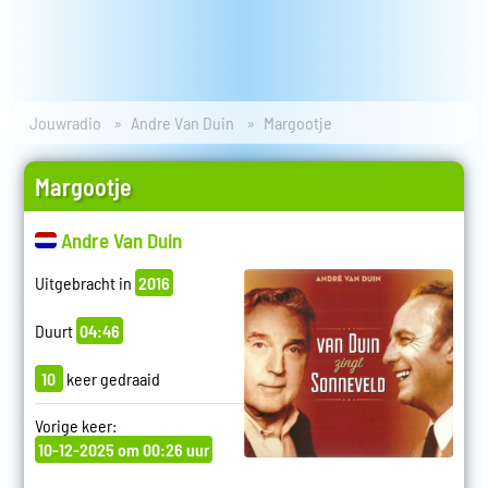
Jouwradio
Andre Van Duin
Margootje
Margootje
Andre Van Duin
Uitgebracht in
2016
Duurt
04:46
10
keer gedraaid
Vorige keer:
10-12-2025 om 00:26 uur