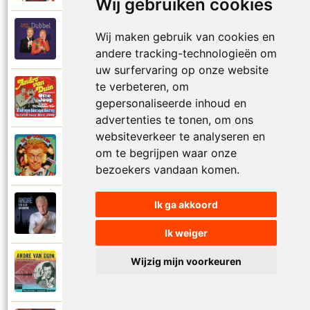
Wij gebruiken cookies
Andre Van Duin
Wij maken gebruik van cookies en
2010
Schijt maar in me pannetje
andere tracking-technologieën om
uw surfervaring op onze website
te verbeteren, om
Andre Van Duin
1977
gepersonaliseerde inhoud en
Schrijf naar ome Joop
advertenties te tonen, om ons
websiteverkeer te analyseren en
Andre Van Duin en Frans Van Dusschoten
om te begrijpen waar onze
1984
Sport
bezoekers vandaan komen.
Ik ga akkoord
Andre Van Duin
2024
Stil in de stad
Ik weiger
Wijzig mijn voorkeuren
Andre Van Duin
1965
Stoelen stoelen