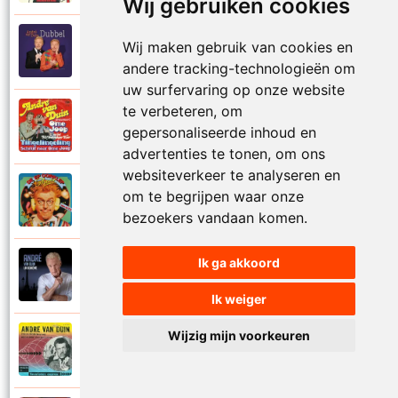
Wij gebruiken cookies
Andre Van Duin
Wij maken gebruik van cookies en
2010
Schijt maar in me pannetje
andere tracking-technologieën om
uw surfervaring op onze website
te verbeteren, om
Andre Van Duin
1977
gepersonaliseerde inhoud en
Schrijf naar ome Joop
advertenties te tonen, om ons
websiteverkeer te analyseren en
Andre Van Duin en Frans Van Dusschoten
om te begrijpen waar onze
1984
Sport
bezoekers vandaan komen.
Ik ga akkoord
Andre Van Duin
2024
Stil in de stad
Ik weiger
Wijzig mijn voorkeuren
Andre Van Duin
1965
Stoelen stoelen