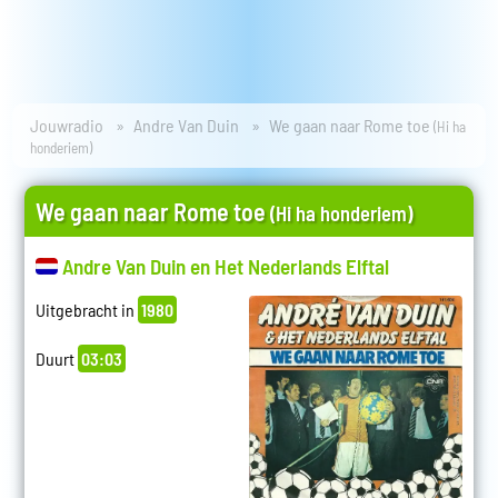
Jouwradio
Andre Van Duin
We gaan naar Rome toe
(Hi ha
honderiem)
We gaan naar Rome toe
(Hi ha honderiem)
Andre Van Duin en Het Nederlands Elftal
Uitgebracht in
1980
Duurt
03:03